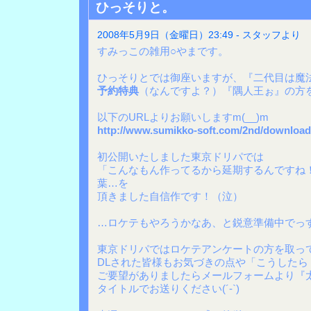
ひっそりと。
2008年5月9日（金曜日）23:49 - スタッフより
すみっこの雑用○やまです。
ひっそりとでは御座いますが、『二代目は魔
予約特典
（なんですよ？）『隅人王ぉ』の方
以下のURLよりお願いしますm(__)m
http://www.sumikko-soft.com/2nd/download
初公開いたしました東京ドリパでは
「こんなもん作ってるから延期するんですね
葉…を
頂きました自信作です！（泣）
…ロケテもやろうかなあ、と鋭意準備中でっ
東京ドリパではロケテアンケートの方を取っ
DLされた皆様もお気づきの点や「こうした
ご要望がありましたらメールフォームより『
タイトルでお送りください(´-`)