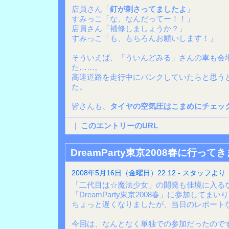
店員さん「
釘が刺さってましたよ
」
すみっこ「な、なんだってー！！」
店員さん「補修しましょうか？」
すみっこ「も、もちろんお願いします！」
そういえば、「ういんどみる」さんの車も会
た……。
高速道路を走行中にパンクしていたらと思う
た。
皆さんも、
タイヤの空気圧はこまめにチェッ
|
このエントリーのURL
DreamParty東京2008春に行って
2008年5月16日（金曜日）22:12 - スタッフより
「二代目は☆魔法少女」の開発も佳境に入るな
「DreamParty東京2008春」に参加してまい
ちょっと遅くなりましたが、当日のレポート
今回は、なんとなく単独での参加だったので