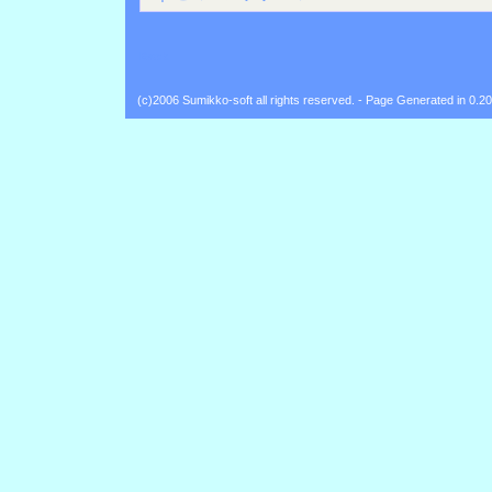
Back
(c)2006 Sumikko-soft all rights reserved. - Page Generated in 0.2