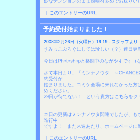
妙なテンションのまま感嘆符多めでお送りい
|
このエントリーのURL
予約受付始まりました！
2008年2月26日（火曜日）19:19 - スタッフより
すみっこぶろぐにしては珍しい（？）連日更
今日はPh○t○sh○pと格闘中のながやすです
さて本日より、『ミンナノウタ ～CHANC
約受付が
始まりました。コミケ会場に来れなかった方
めください。
29日が待てない！ という貴方は
こちら
をク
本日の更新はミンナノウタ関連でしたが、も
進行中
ですよ！ また来週あたり、ホームページに
|
このエントリーのURL