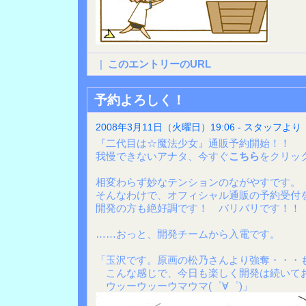
|
このエントリーのURL
予約よろしく！
2008年3月11日（火曜日）19:06 - スタッフより
『二代目は☆魔法少女』通販予約開始！！
我慢できないアナタ、今すぐ
こちら
をクリッ
相変わらず妙なテンションのながやすです。
そんなわけで、オフィシャル通販の予約受付
開発の方も絶好調です！ バリバリです！！
……おっと、開発チームから入電です。
「玉沢です。原画の松乃さんより強奪・・・
こんな感じで、今日も楽しく開発は続いて
ウッーウッーウマウマ(゜∀゜)」