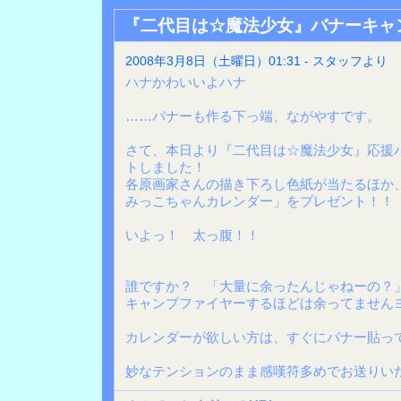
『二代目は☆魔法少女』バナーキャ
2008年3月8日（土曜日）01:31 - スタッフより
ハナかわいいよハナ
……バナーも作る下っ端、ながやすです。
さて、本日より『二代目は☆魔法少女』応援
トしました！
各原画家さんの描き下ろし色紙が当たるほか、
みっこちゃんカレンダー」をプレゼント！！
いよっ！ 太っ腹！！
誰ですか？ 「大量に余ったんじゃねーの？
キャンプファイヤーするほどは余ってません
カレンダーが欲しい方は、すぐにバナー貼っ
妙なテンションのまま感嘆符多めでお送りい