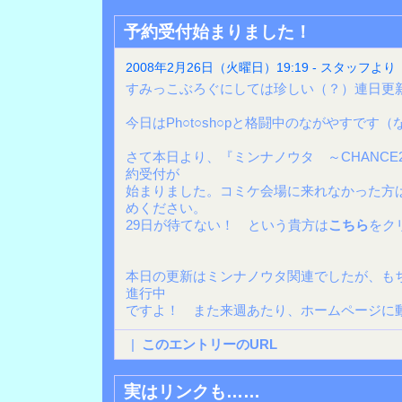
予約受付始まりました！
2008年2月26日（火曜日）19:19 - スタッフより
すみっこぶろぐにしては珍しい（？）連日更
今日はPh○t○sh○pと格闘中のながやすです
さて本日より、『ミンナノウタ ～CHANC
約受付が
始まりました。コミケ会場に来れなかった方
めください。
29日が待てない！ という貴方は
こちら
をク
本日の更新はミンナノウタ関連でしたが、も
進行中
ですよ！ また来週あたり、ホームページに
|
このエントリーのURL
実はリンクも……