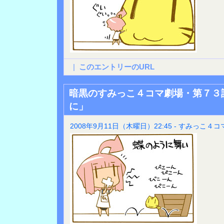
|
このエントリーのURL
暗黒のすみっこ４コマ劇場・第７３
に」
2008年9月11日（木曜日）22:45 - すみっこ４コ