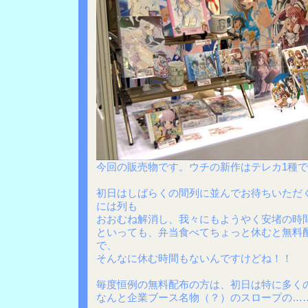
今回の販売物です。ウチの新作はテレカ1種ですが
初日はしばらくの間列に並んでお待ちいただ
には列も
おおむね解消し、我々にもようやく安堵の時
といっても、弁当食べてちょっと休むと無料
で、
そんなに休む時間もないんですけどね！！
毎度恒例の無料配布の方は、初日は特に多く
なんと企業ブース名物（？）のスロープの…