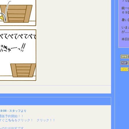
７０
統一
６９
暑い
いま
が…
本日
9:06 - スタッフより
通販予約開始！！
すぐ
こちら
をクリック！ クリック！！
ンのながやすです。