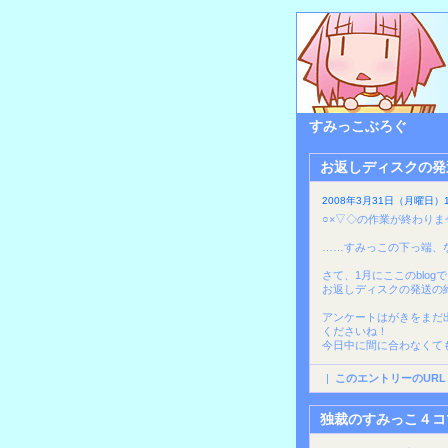
すみっこぶろぐ
お返しディスクの発
2008年3月31日（月曜日）1
○×▽◇の作業が終わり
……すみっこの下っ端、
さて、1月にここのblo
お返しディスクの発送の
アンケートはがきをまだ
くださいね！
今日中に間に合わなくて
|
このエントリーのURL
独裁のすみっこ４コ