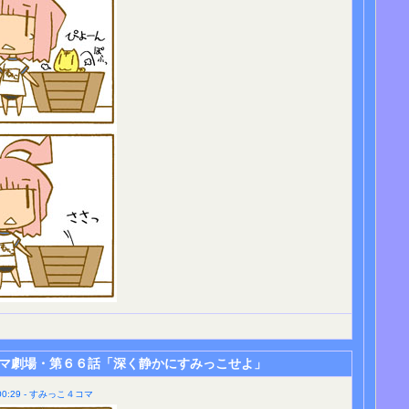
マ劇場・第６６話「深く静かにすみっこせよ」
0:29 - すみっこ４コマ