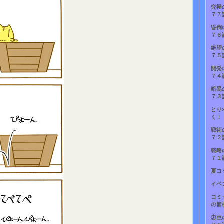
究極
７７
昏倒
７６
絶望
７５
開発
７４
暗黒
７３
とり
く！
戦術
７２
戦略
７１
夏コ
イベ
コミ
の皆
忠臣