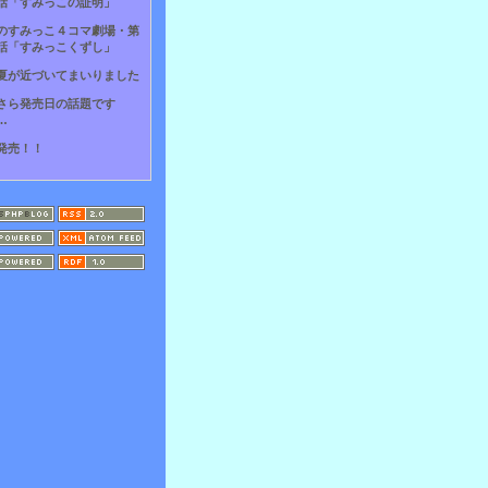
話「すみっこの証明」
のすみっこ４コマ劇場・第
話「すみっこくずし」
夏が近づいてまいりました
さら発売日の話題です
…
発売！！