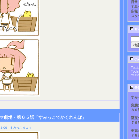
日常
すみ
広報
スタ
サ
Cou
Total
Toda
Yest
最
すみ
変態
８０
マ劇場・第６５話「すみっこでかくれんぼ」
至宝
７９
3:00 - すみっこ４コマ
至高
７８