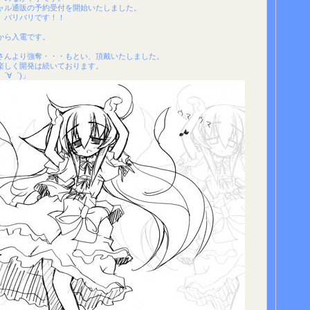
ャル通販の予約受付を開始いたしました。
 バリバリです！！
から入電です。
さんより強奪・・・もとい、頂戴いたしました。
楽しく開発は続いております。
゜∀゜)」