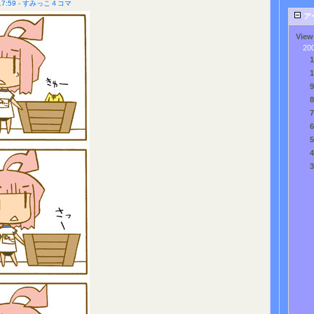
7:59 - すみっこ４コマ
ア
View
20