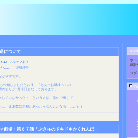
送について
コン
ホー
5:42 - スタッフより
統計
ません……（意味不明
ログ
ながやすです。
gでも告知しましたとおり、『ああっお嬢様っ』の
Ca
締め切りが3月末日となっております。
出していなかった！ という方は、急いで出して
も……まあ数に余裕があったらなんとかなる……かも？
マ劇場・第６７話「ぷきゅのドキドキかくれんぼ」