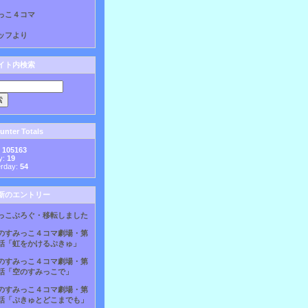
っこ４コマ
ッフより
イト内検索
nter Totals
:
105163
y:
19
erday:
54
新のエントリー
っこぶろぐ・移転しました
のすみっこ４コマ劇場・第
話「虹をかけるぷきゅ」
のすみっこ４コマ劇場・第
話「空のすみっこで」
のすみっこ４コマ劇場・第
話「ぷきゅとどこまでも」