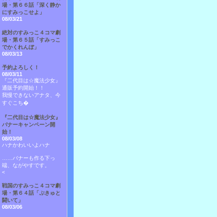
場・第６６話「深く静か
にすみっこせよ」
08/03/21
絶対のすみっこ４コマ劇
場・第６５話「すみっこ
でかくれんぼ」
08/03/13
予約よろしく！
08/03/11
『二代目は☆魔法少女』
通販予約開始！！
我慢できないアナタ、今
すぐこち�
『二代目は☆魔法少女』
バナーキャンペーン開
始！
08/03/08
ハナかわいいよハナ
……バナーも作る下っ
端、ながやすです。
<
戦国のすみっこ４コマ劇
場・第６４話「ぷきゅと
闘いて」
08/03/06