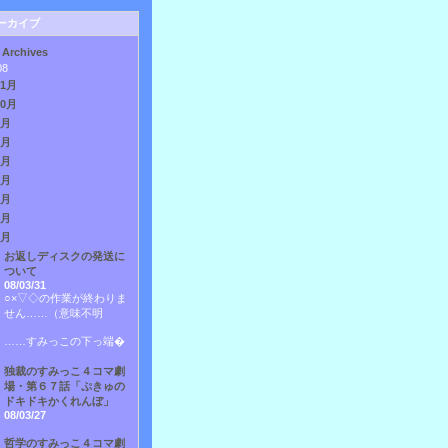
ーカイブ
 Archives
08
11月
10月
9月
8月
7月
6月
5月
4月
3月
お返しディスクの発送に
ついて
08/03/31
○×▽◇の作業が終わりま
せん……（意味不明
……すみっこの下っ端�
独裁のすみっこ４コマ劇
場・第６７話「ぷきゅの
ドキドキかくれんぼ」
08/03/27
哲学のすみっこ４コマ劇