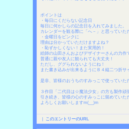
ポイントは
・毎日にくだらない記念日
毎日に何かしらの記念日を入れてみました。
カレンダーを観る際に「へ－」と思っていた
・金曜日をピンクに
理由は分かっていただけますよね？
・恥ずかしくない！また実用的！
絵師の山田さんおよびデザイナーさんの力作
普通に親や友人に観られても大丈夫！
ただし、ググられないようにね！
また書き込みが出来るようにＢ４縦二つ折サ
是非、皆様のおうちのすみっこで使っていた
３作目「二代目は☆魔法少女」の方も製作頑
引き続き、皆様の心のすみっこに留めていた
よろしくお願いしますm(__)m
|
このエントリーのURL