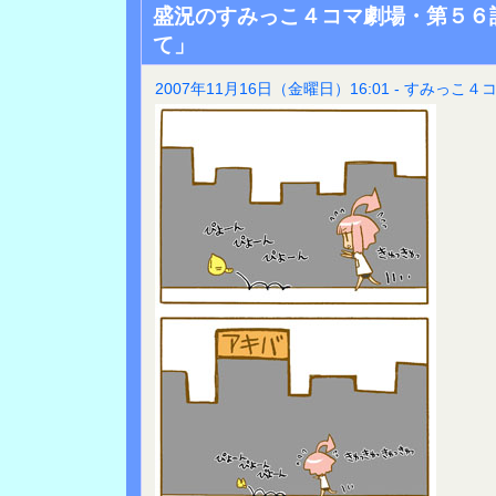
盛況のすみっこ４コマ劇場・第５６
て」
2007年11月16日（金曜日）16:01 - すみっこ４