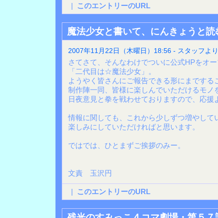
|
このエントリーのURL
魔法少女と書いて、にんきょうと読む!
2007年11月22日（木曜日）18:56 - スタッフよ
さてさて、そんなわけでついに公式HPをオ
「二代目は☆魔法少女」。
ようやく皆さんにご報告できる形にまでする
制作陣一同、皆様に楽しんでいただけるモノ
日夜意見と拳を戦わせておりますので、応援よ
情報に関しても、これから少しずつ増やして
楽しみにしていただければと思います。
ではでは、ひとまずご挨拶のみー。
文責 玉沢円
|
このエントリーのURL
残光のすみっこ４コマ劇場・第５７