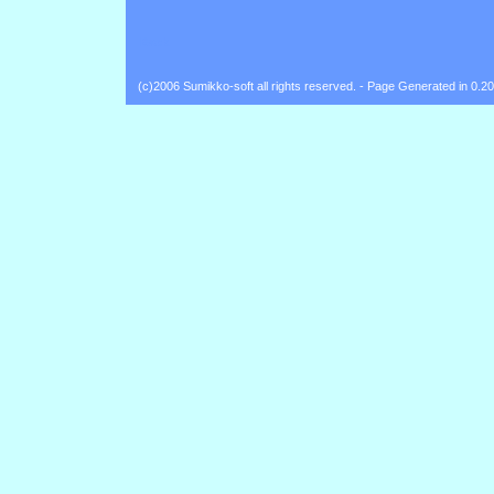
Back
(c)2006 Sumikko-soft all rights reserved. - Page Generated in 0.2