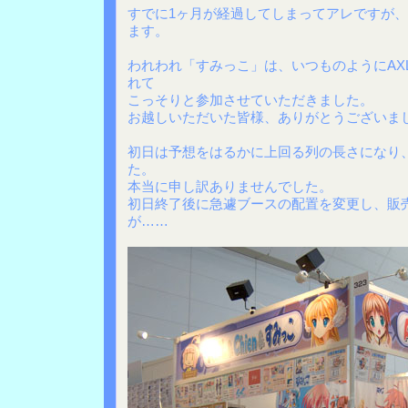
すでに1ヶ月が経過してしまってアレですが
ます。
われわれ「すみっこ」は、いつものようにAXL
れて
こっそりと参加させていただきました。
お越しいただいた皆様、ありがとうございま
初日は予想をはるかに上回る列の長さになり
た。
本当に申し訳ありませんでした。
初日終了後に急遽ブースの配置を変更し、販
が……