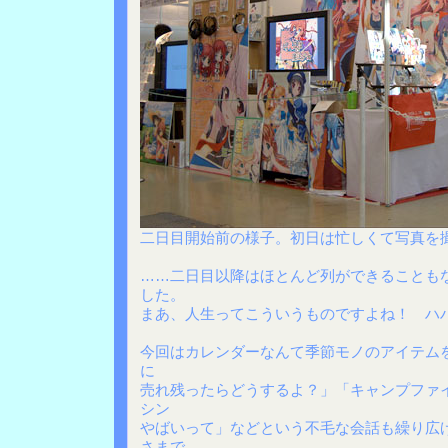
二日目開始前の様子。初日は忙しくて写真を
……二日目以降はほとんど列ができることも
した。
まあ、人生ってこういうものですよね！ ハ
今回はカレンダーなんて季節モノのアイテム
に
売れ残ったらどうするよ？」「キャンプファ
シン
やばいって」などという不毛な会話も繰り広
さまで