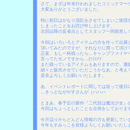
さて、まずは年末行われましたコミックマー
大変ありがとうございました。
特に初日はかなり混乱をさせてしまいご迷惑
しまったことをお詫び申し上げます。
次回以降の反省点としてスタッフ一同留意し
今回はいろいろとアイテムの方を作って出展
頂いてみたのですが、それなりに買って頂け
正直、もし一杯残ったら…キャンプファイヤ
言ってたモノですから…(ﾜﾗｴﾅｲ
まだ残っているアイテムもありますので、通
細々と販売させていただこうかなあ、と考え
是非よろしくお願いいたします。
あ、イベントレポートに関しては追って後日
…きっとながやすさんが（ハハハ
とまあ、春予定の新作『二代目は魔法少女』
今回はちょっとしたことも企画をしておりま
今月辺りからどんどん情報の方も更新してい
今年もすみっこを皆様よろしくお願いいたします