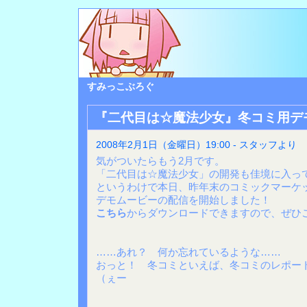
すみっこぶろぐ
『二代目は☆魔法少女』冬コミ用デ
2008年2月1日（金曜日）19:00 - スタッフより
気がついたらもう2月です。
「二代目は☆魔法少女」の開発も佳境に入っ
というわけで本日、昨年末のコミックマーケッ
デモムービーの配信を開始しました！
こちら
からダウンロードできますので、ぜひ
……あれ？ 何か忘れているような……
おっと！ 冬コミといえば、冬コミのレポー
（ぇー