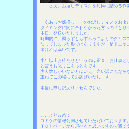
……さあ、お返しディスクを封筒に詰める作
「ああっお嬢様っ！」のお返しディスクおよ
タイミングに間に合わなかった方への「とり
本日、発送いたしました。
時期的に、図らずともすみっこよりのクリス
なってしまった形ではありますが、是非ニヤ
頂ければ幸いです。
半年以上お待たせというのは正直、お仕事と
と言うお叱りごもっともです。
少人数しかいないとはいえ、言い訳にもなら
重ねてこの場にてお詫びいたします。
本当に申し訳ありませんでした。
ここより改めて。
コミケの情報公開させていただいております
ＴＯＰページから飛べると思いますので観て