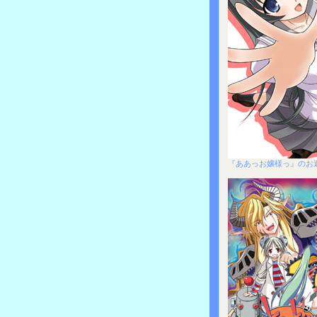
『ああっお嬢様っ』のお