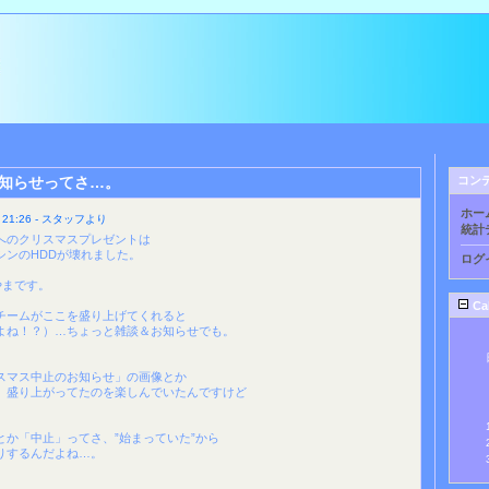
知らせってさ…。
コン
ホー
21:26 - スタッフより
統計
へのクリスマスプレゼントは
シンのHDDが壊れました。
ログ
やまです。
Ca
チームがここを盛り上げてくれると
よね！？）…ちょっと雑談＆お知らせでも。
スマス中止のお知らせ」の画像とか
、盛り上がってたのを楽しんでいたんですけど
とか「中止」ってさ、”始まっていた”から
りするんだよね…。