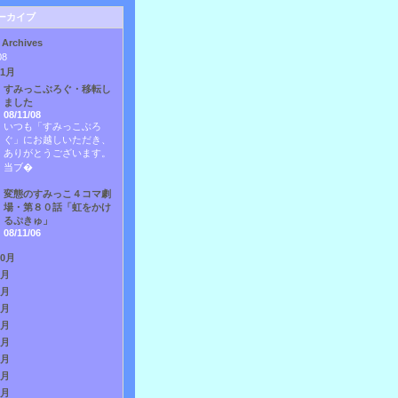
ーカイブ
 Archives
08
11月
すみっこぶろぐ・移転し
ました
08/11/08
いつも「すみっこぶろ
ぐ」にお越しいただき、
ありがとうございます。
当ブ�
変態のすみっこ４コマ劇
場・第８０話「虹をかけ
るぷきゅ」
08/11/06
10月
9月
8月
7月
6月
5月
4月
3月
2月