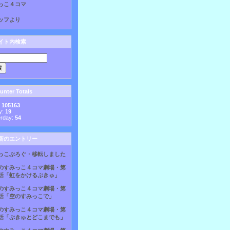
っこ４コマ
ッフより
イト内検索
nter Totals
:
105163
y:
19
erday:
54
新のエントリー
っこぶろぐ・移転しました
のすみっこ４コマ劇場・第
話「虹をかけるぷきゅ」
のすみっこ４コマ劇場・第
話「空のすみっこで」
のすみっこ４コマ劇場・第
話「ぷきゅとどこまでも」