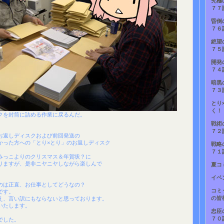
究極
７７
昏倒
７６
絶望
７５
開発
７４
暗黒
７３
とり
く！
クを封筒に詰める作業に戻るんだ。
戦術
７２
お返しディスクおよび前回発送の
かった方への「とり×とり」のお返しディスク
戦略
。
７１
みっこよりのクリスマス＆年賀状？に
りますが、是非ニヤニヤしながら楽しんで
夏コ
イベ
のは正直、お仕事としてどうなの？
コミ
です。
の皆
え、言い訳にもならないと思っております。
いたします。
忠臣
７０
でした。