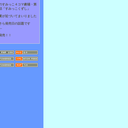
のすみっこ４コマ劇場・第
話「すみっこくずし」
夏が近づいてまいりました
さら発売日の話題です
…
発売！！