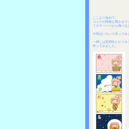
ここより改めて。
コミケの情報公開させて
ＴＯＰページから飛べる
今回はいろいろ作ってみ
一押しは実用性とビジネ
作ってみました。