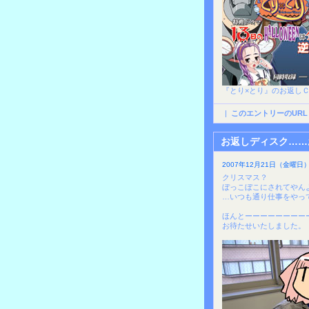
『とり×とり』のお返し
|
このエントリーのURL
お返しディスク……
2007年12月21日（金曜日）
クリスマス？
ぼっこぼこにされてやんよ
…いつも通り仕事をやっ
ほんとーーーーーーーー
お待たせいたしました。