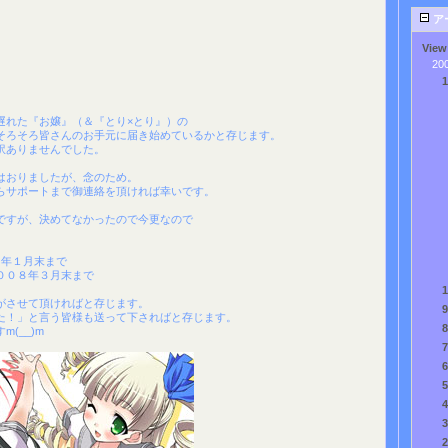
ア
View
20
遅れた『お嬢』（＆『とり×とり』）の
そろそろ皆さんのお手元に届き始めているかと存じます。
訳ありませんでした。
はおりましたが、念のため。
らサポートまで御連絡を頂ければ幸いです。
ですが、決めてなかったので今更なので
８年１月末まで
００８年３月末まで
がさせて頂ければと存じます。
た！」と言う皆様も送って下さればと存じます。
(__)m