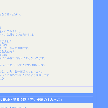
ら
をご覧ください。
日
を入れてみました。
へ－」と思っていただければ。
ますよね？
実用的！
ザイナーさんの力作です。
ても大丈夫！
うにね！
うにＢ４縦二つ折サイズとなってます。
みっこで使っていただければ幸いです。
少女」の方も製作頑張っております。
みっこに留めていただけるよう頑張ります。
_)m
マ劇場・第５９話「赤い夕陽のすみっこ」
17:20 - すみっこ４コマ