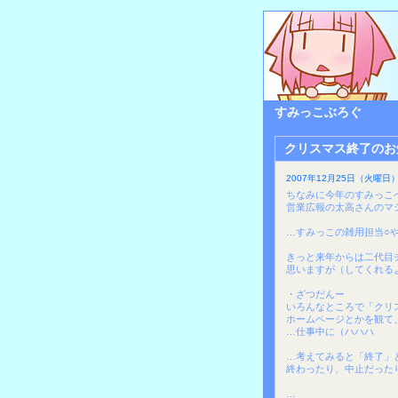
すみっこぶろぐ
クリスマス終了のお
2007年12月25日（火曜日）
ちなみに今年のすみっこ
営業広報の太高さんのマ
…すみっこの雑用担当○
きっと来年からは二代目
思いますが（してくれる
・ざつだんー
いろんなところで「クリ
ホームページとかを観て
…仕事中に（ハハハ
…考えてみると「終了」
終わったり、中止だった
…