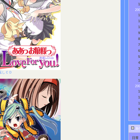
20
返しＣＤ
20
カ
日常