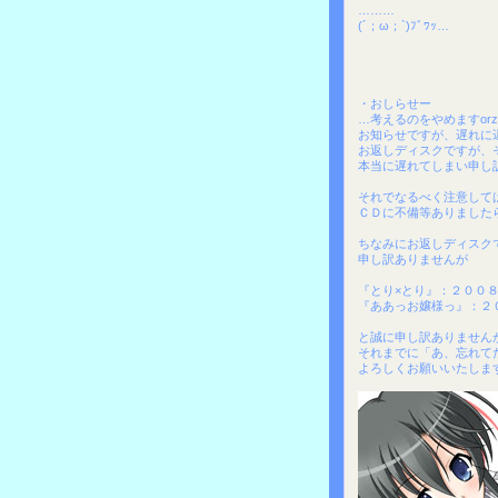
………
(´；ω；`)ﾌﾞﾜｯ…
・おしらせー
…考えるのをやめますorz
お知らせですが、遅れに
お返しディスクですが、
本当に遅れてしまい申し
それでなるべく注意して
ＣＤに不備等ありました
ちなみにお返しディスク
申し訳ありませんが
『とり×とり』：２００
『ああっお嬢様っ』：２
と誠に申し訳ありません
それまでに「あ、忘れて
よろしくお願いいたしますm