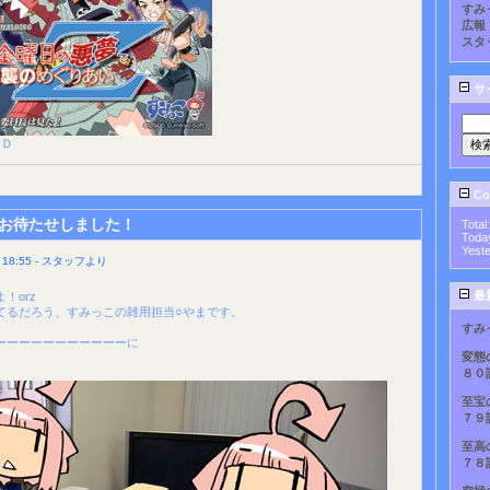
すみ
広報
スタ
サ
ＣＤ
Cou
お待たせしました！
Total
Toda
Yest
18:55 - スタッフより
最
！orz
てるだろう、すみっこの雑用担当○やまです。
すみ
ーーーーーーーーーーーに
変態
８０
至宝
７９
至高
７８