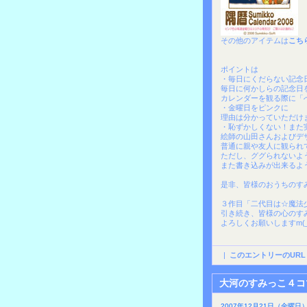
その他のアイテムは
こち
ポイントは
・毎日にくだらない記念
毎日に何かしらの記念日
カレンダーを観る際に「
・金曜日をピンクに
理由は分かっていただけ
・恥ずかしくない！また
絵師の山田さんおよびデ
普通に親や友人に観られ
ただし、ググられないよ
また書き込みが出来るよ
是非、皆様のおうちのす
３作目「二代目は☆魔法
引き続き、皆様の心のす
よろしくお願いしますm(_
|
このエントリーのURL
大河のすみっこ４コ
2007年12月21日（金曜日）