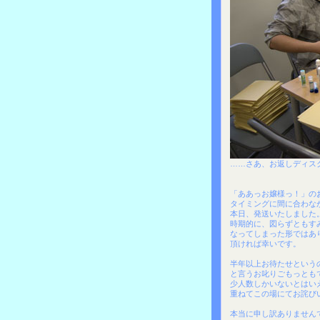
……さあ、お返しディス
「ああっお嬢様っ！」の
タイミングに間に合わな
本日、発送いたしました
時期的に、図らずともす
なってしまった形ではあ
頂ければ幸いです。
半年以上お待たせという
と言うお叱りごもっとも
少人数しかいないとはい
重ねてこの場にてお詫び
本当に申し訳ありません