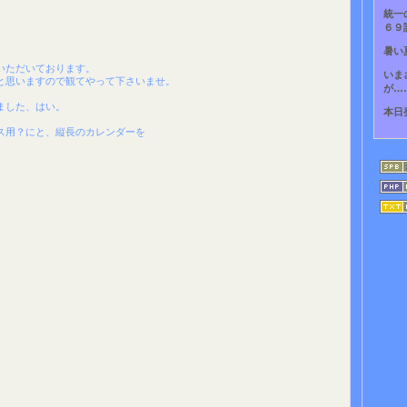
統一
６９
暑い
いただいております。
いま
と思いますので観てやって下さいませ。
が…
ました、はい。
本日
ス用？にと、縦長のカレンダーを