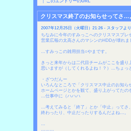
|
このエントリーのURL
クリスマス終了のお知らせってさ…
2007年12月25日（火曜日）21:26 - スタッフよ
ちなみに今年のすみっこへのクリスマスプレ
営業広報の太高さんのマシンのHDDが壊れま
…すみっこの雑用担当○やまです。
きっと来年からは二代目チームがここを盛り
思いますが（してくれるよね！？）…ちょっ
・ざつだんー
いろんなところで「クリスマス中止のお知ら
ホームページとかを観て、盛り上がってたの
…仕事中に（ハハハ
…考えてみると「終了」とか「中止」ってさ、
終わったり、中止だったりするんだよね…。
…
………