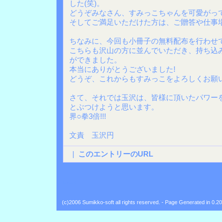
した(笑)。
どうぞみなさん、すみっこちゃんを可愛がっ
そしてご満足いただけた方は、ご贈答や仕事場
ちなみに、今回も小冊子の無料配布を行わせ
こちらも沢山の方に並んでいただき、持ち込
ができました。
本当にありがとうございました!
どうぞ、これからもすみっこをよろしくお願
さて、それでは玉沢は、皆様に頂いたパワー
とぶつけようと思います。
界○拳3倍!!!
文責 玉沢円
|
このエントリーのURL
Back
(c)2006 Sumikko-soft all rights reserved. - Page Generated in 0.2