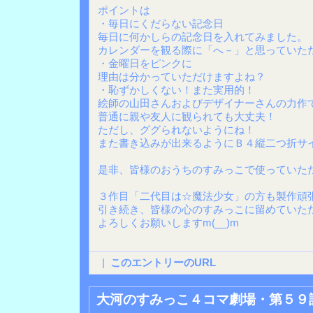
ポイントは
・毎日にくだらない記念日
毎日に何かしらの記念日を入れてみました。
カレンダーを観る際に「へ－」と思っていた
・金曜日をピンクに
理由は分かっていただけますよね？
・恥ずかしくない！また実用的！
絵師の山田さんおよびデザイナーさんの力作
普通に親や友人に観られても大丈夫！
ただし、ググられないようにね！
また書き込みが出来るようにＢ４縦二つ折サ
是非、皆様のおうちのすみっこで使っていた
３作目「二代目は☆魔法少女」の方も製作頑
引き続き、皆様の心のすみっこに留めていた
よろしくお願いしますm(__)m
|
このエントリーのURL
大河のすみっこ４コマ劇場・第５９