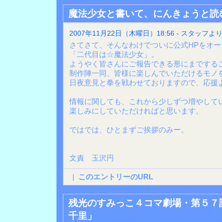
魔法少女と書いて、にんきょうと読む!
2007年11月22日（木曜日）18:56 - スタッフよ
さてさて、そんなわけでついに公式HPをオ
「二代目は☆魔法少女」。
ようやく皆さんにご報告できる形にまでする
制作陣一同、皆様に楽しんでいただけるモノ
日夜意見と拳を戦わせておりますので、応援よ
情報に関しても、これから少しずつ増やして
楽しみにしていただければと思います。
ではでは、ひとまずご挨拶のみー。
文責 玉沢円
|
このエントリーのURL
残光のすみっこ４コマ劇場・第５７
千里」