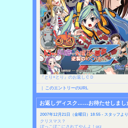
『とり×とり』のお返しＣＤ
|
このエントリーのURL
お返しディスク……お待たせしまし
2007年12月21日（金曜日）18:55 - スタッフよ
クリスマス？
ぼっこぼこにされてやんよ！orz