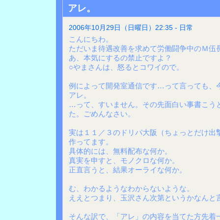
アレ。
2006年10月29日（日曜日）22:35 - 日常
こんにちわ。
ただいま待遇改善を求めて労働闘争中のＭ伍
あ、本気にするの禁止ですよ？
○やまさんは、怒るとコワイので。
例によって開発室通信です…って言っても、
アレ。
…って、すいません。その先面白い事書こう
た。ごめんなさい。
実は１１／３のドリパ大阪（ちょっとだけ出
作ってます。
具体的には、無料配布な何か。
真実を申すと、モノクロな何か。
正直言うと、結果オーライな何か。
む、わかるようなわからないような。
ええとつまり、玉沢さん次第というかなんと
そんな訳で、「アレ」の内容を当てた方先着