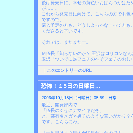
後は発売日に、幸せの黄色いおぱんつがはた
が……。
これから発売日に向けて、こちらの方でも色
ですので、
購入予定の方も、どうしよっかなーって方も
くださると幸いです。
それでは、またまたー。
Ｍ伍長「知らないのか？ 玉沢はロリコンなん
玉沢「ついでに足フェチのへそフェチのおし
|
このエントリーのURL
恐怖！１5日の日曜日…
2006年10月15日（日曜日）05:59 - 日常
最近、開発部内で
「伍長のくせにナマイキだぞ」
と、某有名メガネ男子のような言いがかり？を
です。こんちにわ。
「一昨日は１３日の金曜日だったのです」