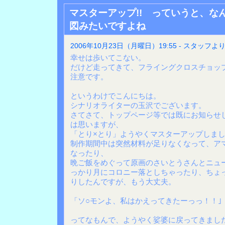
マスターアップ!! っていうと、な
図みたいですよね
2006年10月23日（月曜日）19:55 - スタッフよ
幸せは歩いてこない。
だけど走ってきて、フライングクロスチョッ
注意です。
というわけでこんにちは。
シナリオライターの玉沢でございます。
さてさて、トップページ等では既にお知らせ
は思いますが、
「とり×とり」ようやくマスターアップしま
制作期間中は突然材料が足りなくなって、ア
なったり、
晩ご飯をめぐって原画のさいとうさんとニュ
っかり月にコロニー落としちゃったり、ちょ
りしたんですが、もう大丈夫。
「ソ○モンよ、私はかえってきたーっっ！！｣
ってなもんで、ようやく娑婆に戻ってきまし