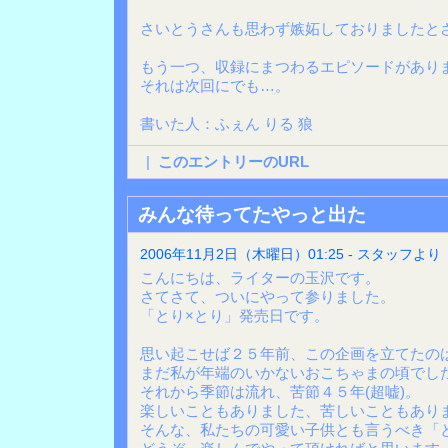
さいとうさんも思わず嫉妬しておりましたと
もう一つ、収録にまつわるエピソードがあり
それは次回にでも…。
書いた人：ふぇん りる 狼
|
このエントリーのURL
みんな待ってたやっと出た
2006年11月2日（木曜日）01:25 - スタッフより
こんにちは、ライターの玉沢です。
さてさて、ついにやって参りました。
「とり×とり」発売日です。
思い起こせば２５年前、この企画を立てたの
まだ私が年端のいかないおこちゃまの頃でした
それから季節は流れ、苦節４５年(超嘘)。
楽しいこともありました、苦しいこともありま
そんな、私たちの可愛い子供とも言うべき「