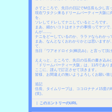
さてところで、先日の日記でM伍長も少し言
現在ワタクシ来るドリームパーティー大阪に
を、
ソレしてドレしてナニしているところです。
まあ、細かいコトはオトナの事情ってヤツで
んが……。
ナニをどーしているのか、ララァならわかっ
まあ、なんとなくおわかりかとは思いますが
て、
当日「ワアオドロイタ(棒読み)」と言って頂
ええっと、ところで、先日の伍長の書き込み
「ドリームパーティー大阪」は、11/5であり
ここに、謹んで訂正させて頂きます。
皆様、お間違えの無いようよろしくお願い致
追記
伍長、タイムリープは、ココロナナメ15度の
(笑)。
|
このエントリーのURL