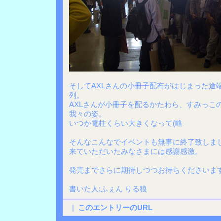
そしてAXLさんの小冊子配布がはじまった途
列。
AXLさんが小冊子を配るかたわら、すみっこ
我々の姿。
いつか電柱くらい大きくなって(略
そんなこんなでイベントも無事に終了致しま
来ていただいたみなさまには感謝感激。
発売までさらに期待しつつお待ちくださいま
書いた人:ふぇん りる狼
|
このエントリーのURL