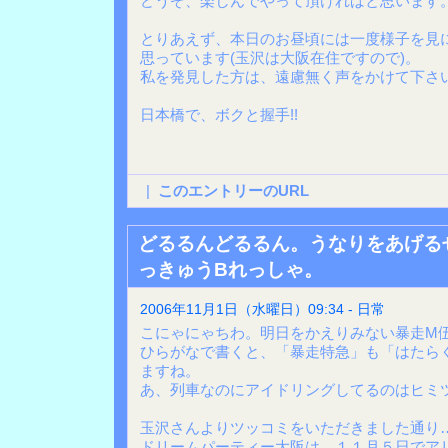
どうぞ、楽しんでやって頂ければと思います
とりあえず、本日のお昼頃には一度様子を見
思っています(玉沢は大阪在住ですので)。
私を発見した方は、遠慮無く声をかけて下さ
日本橋で、ボクと握手!!
|
このエントリーのURL
どるるんどるるん。うなりをあげる
っきゅうBれっしゃ。
2006年11月1日（水曜日）09:34 - 日常
こにゃにゃちわ。明日をかえりみない暴走M
ひらがなで書くと、「暴走特急」も「はたら
ますね。
あ、列車なのにアイドリングしてるのはヒミ
玉沢さんよりツッコミをいただきました通り
ドリームパーティー大阪は、１１月５日でア