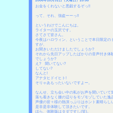
2006年10月31日（火曜日）20:08
お金をくれないと悪戯するぞっ!!
って、それ、強盗ーーっ!!
というわけでこんにちは。
ライターの玉沢です。
さてさて皆さん。
今夜はハロウィン、ということで本日限定の
すが、
お聞きいただけましたでしょうか?
それから先日アップしたばかりの音声付き体
でしょうか?
え? 聞いてない?
してない?
なんと!
アナタヒドイヒト!
そりゃあもったいないですよー。
なんせ、立ち会い中の私がお声を聞いていて
落ち着きなく腰の辺りをモゾモゾしていた逸品
声優の皆々様の熱演っぷりはホント素晴らし
是非是非体験して頂きたいです。
ほら、体験版はタダですし(笑)。