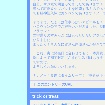
自分、マジ素で間違ってましたであります！
謹んで訂正＆ケツバットを所望するものであ
でも精神注入棒はカンベンであります！ノー
そうそう。たまには仕事っぽいアピールも！
ハロウィン公開でご好評いただきました、期
フラッシュ！
文字通りのすみっこにはもったいないアクセ
びりました。
まったく！そんなに皆さん声優さんが好きで
…これ、実は発売日に合わせてもう一本用意
例によって期間限定（さすがに次回はもう少
ですので、
よろしくお願いいたします。
ナナメ－４５度にタイムリープ！（垂直落下
|
このエントリーのURL
trick or treat!