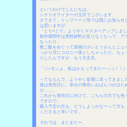
というわけでこんにちは。
シナリオライターの玉沢でございます。
さてさて、トップページ等では既にお知らせ
は思いますが、
「とり×とり」ようやくマスターアップしま
制作期間中は突然材料が足りなくなって、ア
なったり、
晩ご飯をめぐって原画のさいとうさんとニュ
っかり月にコロニー落としちゃったり、ちょ
りしたんですが、もう大丈夫。
「ソ○モンよ、私はかえってきたーっっ！！｣
ってなもんで、ようやく娑婆に戻ってきまし
後は発売日に、幸せの黄色いおぱんつがはた
が……。
これから発売日に向けて、こちらの方でも色
ですので、
購入予定の方も、どうしよっかなーって方も
くださると幸いです。
それでは、またまたー。