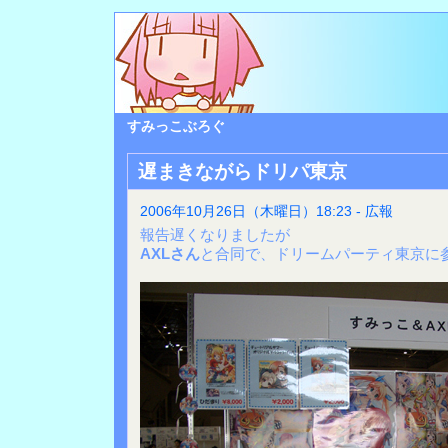
すみっこぶろぐ
遅まきながらドリパ東京
2006年10月26日（木曜日）18:23 - 広報
報告遅くなりましたが
AXLさん
と合同で、ドリームパーティ東京に