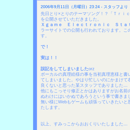
2006年9月11日（月曜日）23:24 - スタッフより
先日とり×とりのテーマソング！？「Ｔｒｉ
を公開させていただきました。
Ｘｇａｍｅ Ｅｌｅｃｔｒｏｎｉｃ Ｓｔａ
ラーサイトでの公開も行われております。こ
す。
で！
実は！！
誤記をしてしまいました
orz
ボーカルの真理絵様の事を当初真理恵様と書
てしまいました。やはり忙しいのにかまけて
良くないと思った某スタッフでありました…
他にもこっそり修正とかはありますがお名前
ぬわけにはいかぬであろうという事で書きま
無い様にWebもゲームも頑張っていきたいと
たします。
以上、すみっこからおおくりいたしました…