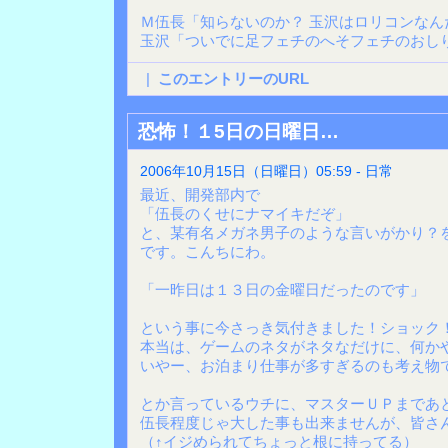
Ｍ伍長「知らないのか？ 玉沢はロリコンなん
玉沢「ついでに足フェチのへそフェチのおし
|
このエントリーのURL
恐怖！１5日の日曜日…
2006年10月15日（日曜日）05:59 - 日常
最近、開発部内で
「伍長のくせにナマイキだぞ」
と、某有名メガネ男子のような言いがかり？を
です。こんちにわ。
「一昨日は１３日の金曜日だったのです」
という事に今さっき気付きました！ショック
本当は、ゲームのネタがネタなだけに、何か
いやー、お泊まり仕事が多すぎるのも考え物
とか言っているウチに、マスターＵＰまであ
伍長程度じゃ大した事も出来ませんが、皆さ
（↑イジめられてちょっと根に持ってる）