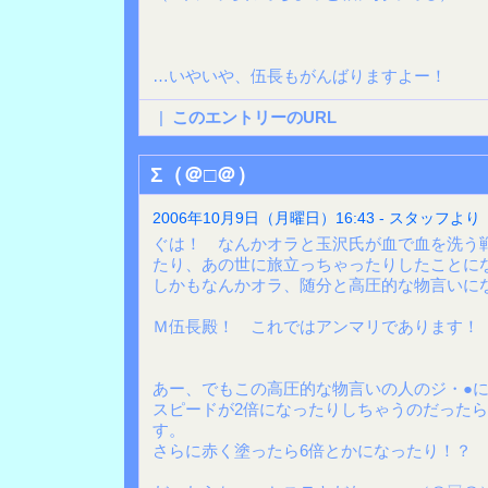
…いやいや、伍長もがんばりますよー！
|
このエントリーのURL
Σ（＠□＠）
2006年10月9日（月曜日）16:43 - スタッフより
ぐは！ なんかオラと玉沢氏が血で血を洗う
たり、あの世に旅立っちゃったりしたことに
しかもなんかオラ、随分と高圧的な物言いに
Ｍ伍長殿！ これではアンマリであります！
あー、でもこの高圧的な物言いの人のジ・●に
スピードが2倍になったりしちゃうのだった
す。
さらに赤く塗ったら6倍とかになったり！？