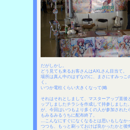
だがしかし。
どう見ても来るお客さんはAXLさん目当て。
場所は真ん中のはずなのに、まさにすみっこ
く。
いつか電柱くらい大きくなって(略
それはそれとしまして、マスターアップ直後
ップしましたチラシを作成して持参しました
が、今回はいつもより多くの人が参加された
もみるみるうちに配布終了。
…こんなにすぐになくなるとは思いもしなか
つつも、もっと刷っておけば良かったかと後悔