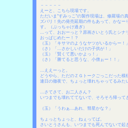
－－－－－
えーと、こちら現場です。
ただいま”すみっこ”の製作現場は、修羅場の
ズバリ！先の発売延期の件もあって、かなー
す。（ぶっちゃけ過ぎ）
…って、おおーっと？原画さいとう氏とシナ
おっぱじめたー！？
（玉）「キサマのようなヤツがいるからー！
（さ）「…さかしいだけの子供が！」
（玉）「賢くて悪いかよっ！」
（さ）「勝てると思うな、小僧ぉー！！」
…ええーっと。
どうやら、ただのＺＧトークごっこだった模
連日の徹夜で、ちょっと壊れちゃってるみた
…さてさて、お二人さん？
いつまでも壊れててないで、そろそろ帰って
（玉）「うわぁ…あれ、彗星かな？」
ちょっとちょっと、ねぇってば。
さいとうさんも、いつまでも死んでないで起