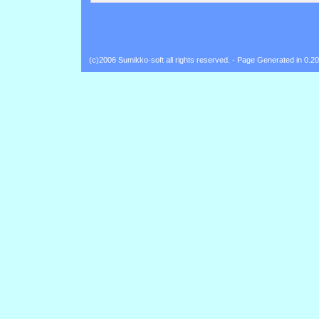
Back
(c)2006 Sumikko-soft all rights reserved. - Page Generated in 0.2