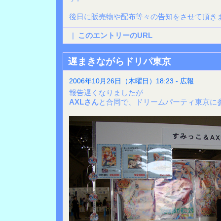
後日に販売物や配布等々の告知をさせて頂きま
|
このエントリーのURL
遅まきながらドリパ東京
2006年10月26日（木曜日）18:23 - 広報
報告遅くなりましたが
AXLさん
と合同で、ドリームパーティ東京に