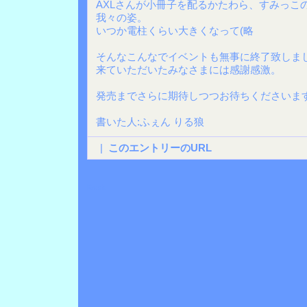
AXLさんが小冊子を配るかたわら、すみっこ
我々の姿。
いつか電柱くらい大きくなって(略
そんなこんなでイベントも無事に終了致しま
来ていただいたみなさまには感謝感激。
発売までさらに期待しつつお待ちくださいま
書いた人:ふぇん りる狼
|
このエントリーのURL
Back