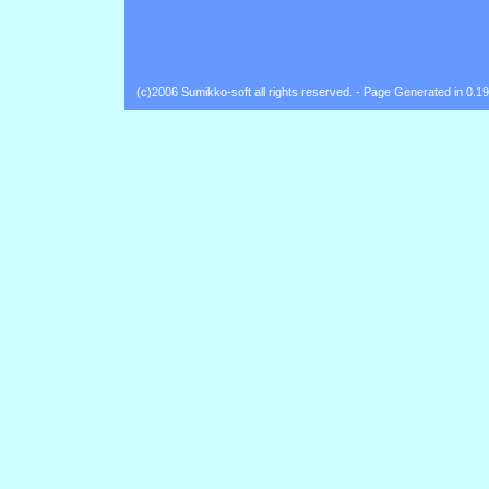
(c)2006 Sumikko-soft all rights reserved. - Page Generated in 0.1