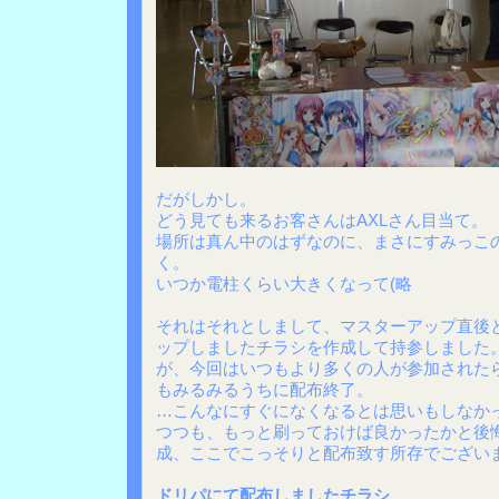
だがしかし。
どう見ても来るお客さんはAXLさん目当て。
場所は真ん中のはずなのに、まさにすみっこ
く。
いつか電柱くらい大きくなって(略
それはそれとしまして、マスターアップ直後
ップしましたチラシを作成して持参しました
が、今回はいつもより多くの人が参加された
もみるみるうちに配布終了。
…こんなにすぐになくなるとは思いもしなか
つつも、もっと刷っておけば良かったかと後悔
成、ここでこっそりと配布致す所存でござい
ドリパにて配布しましたチラシ