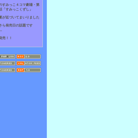
のすみっこ４コマ劇場・第
話「すみっこくずし」
夏が近づいてまいりました
さら発売日の話題です
…
発売！！