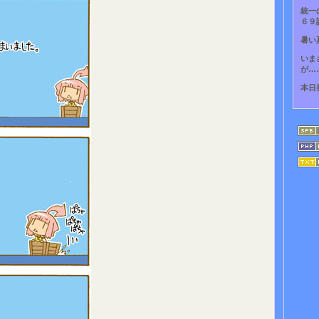
統一
６９
暑い
いま
が…
本日