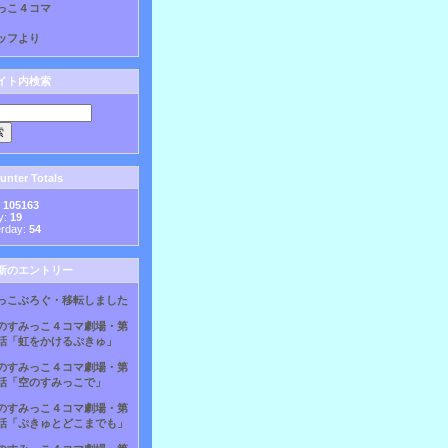
っこ４コマ
ッフより
イト内検索
nter Totals
:
105163
y:
19
erday:
54
新のエントリー
っこぶろぐ・移転しました
のすみっこ４コマ劇場・第
話「虹をかけるぷきゅ」
のすみっこ４コマ劇場・第
話「空のすみっこで」
のすみっこ４コマ劇場・第
話「ぷきゅとどこまでも」