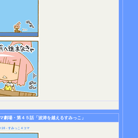
マ劇場・第４５話「波涛を越えるすみっこ」
:16 - すみっこ４コマ