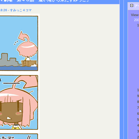
ア
8:26 - すみっこ４コマ
View
20