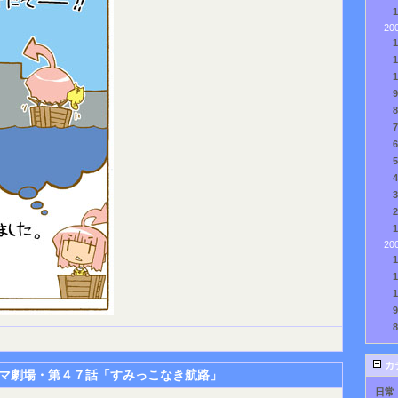
20
20
カ
マ劇場・第４７話「すみっこなき航路」
日常