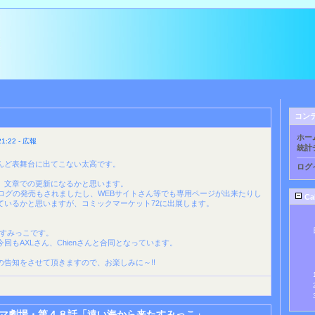
コン
ホー
:22 - 広報
統計
んど表舞台に出てこない太高です。
ログ
、文章での更新になるかと思います。
タログの発売もされましたし、WEBサイトさん等でも専用ページが出来たりし
Ca
ているかと思いますが、コミックマーケット72に出展します。
n・すみっこです。
回もAXLさん、Chienさんと合同となっています。
の告知をさせて頂きますので、お楽しみに～!!
マ劇場・第４８話「遠い海から来たすみっこ」