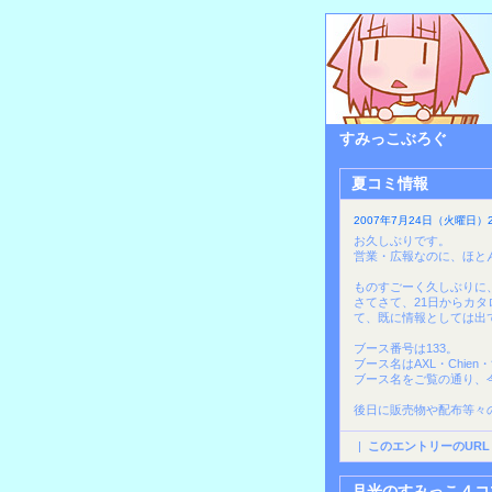
すみっこぶろぐ
夏コミ情報
2007年7月24日（火曜日）21
お久しぶりです。
営業・広報なのに、ほと
ものすごーく久しぶりに
さてさて、21日からカ
て、既に情報としては出
ブース番号は133。
ブース名はAXL・Chie
ブース名をご覧の通り、今
後日に販売物や配布等々
|
このエントリーのURL
月光のすみっこ４コ