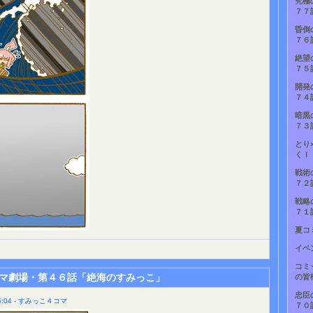
究極
７７
昏倒
７６
絶望
７５
開発
７４
暗黒
７３
とり
く！
戦術
７２
戦略
７１
夏コ
イベ
コミ
マ劇場・第４６話「絶海のすみっこ」
の皆
忠臣
:04 - すみっこ４コマ
７０