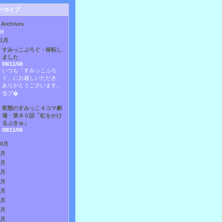
ーカイブ
 Archives
08
11月
すみっこぶろぐ・移転し
ました
08/11/08
いつも「すみっこぶろ
ぐ」にお越しいただき、
ありがとうございます。
当ブ�
変態のすみっこ４コマ劇
場・第８０話「虹をかけ
るぷきゅ」
08/11/06
10月
9月
8月
7月
6月
5月
4月
3月
2月