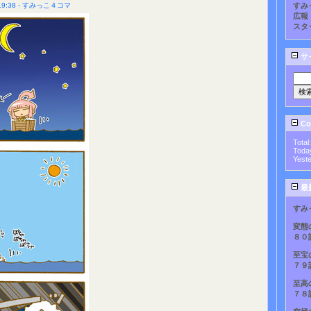
9:38 - すみっこ４コマ
すみ
広報
スタ
サ
Cou
Total
Toda
Yest
最
すみ
変態
８０
至宝
７９
至高
７８