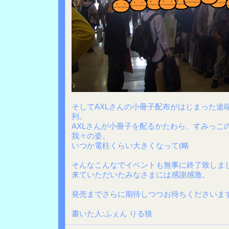
そしてAXLさんの小冊子配布がはじまった途
列。
AXLさんが小冊子を配るかたわら、すみっこ
我々の姿。
いつか電柱くらい大きくなって(略
そんなこんなでイベントも無事に終了致しま
来ていただいたみなさまには感謝感激。
発売までさらに期待しつつお待ちくださいま
書いた人:ふぇん りる狼