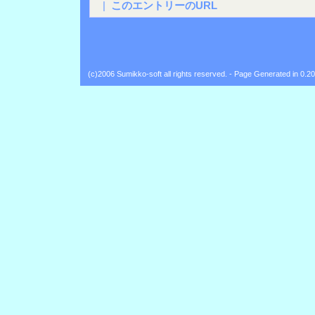
|
このエントリーのURL
(c)2006 Sumikko-soft all rights reserved. - Page Generated in 0.2