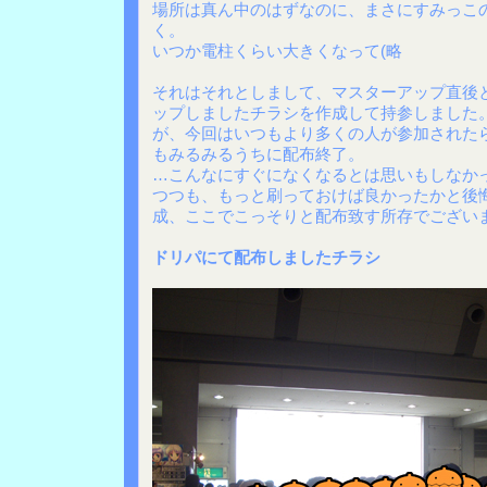
場所は真ん中のはずなのに、まさにすみっこ
く。
いつか電柱くらい大きくなって(略
それはそれとしまして、マスターアップ直後
ップしましたチラシを作成して持参しました
が、今回はいつもより多くの人が参加された
もみるみるうちに配布終了。
…こんなにすぐになくなるとは思いもしなか
つつも、もっと刷っておけば良かったかと後悔
成、ここでこっそりと配布致す所存でござい
ドリパにて配布しましたチラシ