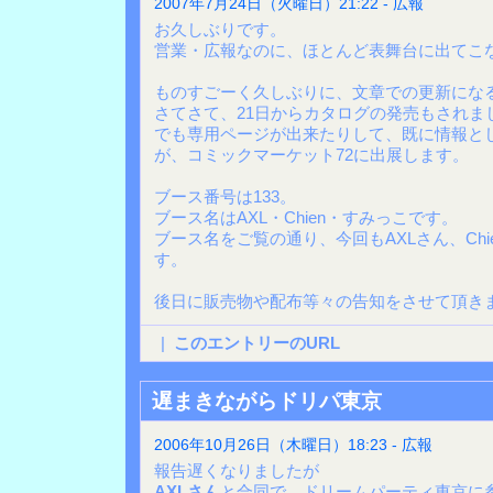
2007年7月24日（火曜日）21:22 - 広報
お久しぶりです。
営業・広報なのに、ほとんど表舞台に出てこ
ものすごーく久しぶりに、文章での更新にな
さてさて、21日からカタログの発売もされま
でも専用ページが出来たりして、既に情報と
が、コミックマーケット72に出展します。
ブース番号は133。
ブース名はAXL・Chien・すみっこです。
ブース名をご覧の通り、今回もAXLさん、Ch
す。
後日に販売物や配布等々の告知をさせて頂きま
|
このエントリーのURL
遅まきながらドリパ東京
2006年10月26日（木曜日）18:23 - 広報
報告遅くなりましたが
AXLさん
と合同で、ドリームパーティ東京に