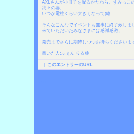
AXLさんが小冊子を配るかたわら、すみっこ
我々の姿。
いつか電柱くらい大きくなって(略
そんなこんなでイベントも無事に終了致しま
来ていただいたみなさまには感謝感激。
発売までさらに期待しつつお待ちくださいま
書いた人:ふぇん りる狼
|
このエントリーのURL
Back