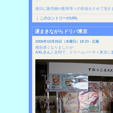
後日に販売物や配布等々の告知をさせて頂きま
|
このエントリーのURL
遅まきながらドリパ東京
2006年10月26日（木曜日）18:23 - 広報
報告遅くなりましたが
AXLさん
と合同で、ドリームパーティ東京に