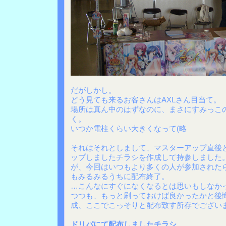
だがしかし。
どう見ても来るお客さんはAXLさん目当て。
場所は真ん中のはずなのに、まさにすみっこ
く。
いつか電柱くらい大きくなって(略
それはそれとしまして、マスターアップ直後
ップしましたチラシを作成して持参しました
が、今回はいつもより多くの人が参加された
もみるみるうちに配布終了。
…こんなにすぐになくなるとは思いもしなか
つつも、もっと刷っておけば良かったかと後悔
成、ここでこっそりと配布致す所存でござい
ドリパにて配布しましたチラシ