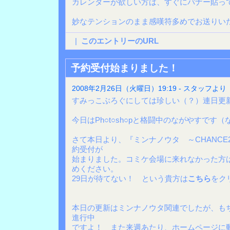
カレンダーが欲しい方は、すぐにバナー貼っ
妙なテンションのまま感嘆符多めでお送りい
|
このエントリーのURL
予約受付始まりました！
2008年2月26日（火曜日）19:19 - スタッフより
すみっこぶろぐにしては珍しい（？）連日更
今日はPh○t○sh○pと格闘中のながやすです
さて本日より、『ミンナノウタ ～CHANC
約受付が
始まりました。コミケ会場に来れなかった方
めください。
29日が待てない！ という貴方は
こちら
をク
本日の更新はミンナノウタ関連でしたが、も
進行中
ですよ！ また来週あたり、ホームページに