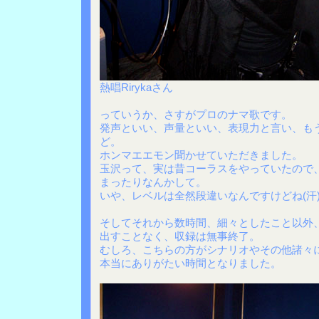
熱唱Rirykaさん
っていうか、さすがプロのナマ歌です。
発声といい、声量といい、表現力と言い、も
ど。
ホンマエエモン聞かせていただきました。
玉沢って、実は昔コーラスをやっていたので
まったりなんかして。
いや、レベルは全然段違いなんですけどね(汗
そしてそれから数時間、細々としたこと以外
出すことなく、収録は無事終了。
むしろ、こちらの方がシナリオやその他諸々
本当にありがたい時間となりました。