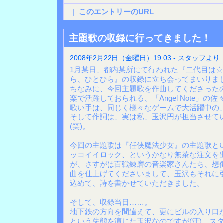
|
このエントリーのURL
主題歌の収録に行ってきました！
2008年2月22日（金曜日）19:03 - スタッフより
1月某日、都内某所にて行われた『二代目は
ら、ひとひら』の収録に立ち会ってまいりま
ちなみに、今回主題歌を作曲してくださった
楽で活躍しておられる、「Angel Note」の
歌い手は、同じく様々なゲームで大活躍中の、R
そして作詞は、実は私、玉沢円が担当させて
(笑)。
今回の主題歌は『任侠魔法少女』の主題歌と
ッコイイロック、というかなり無茶な注文を
が、さすがは百戦錬磨の音楽家さんたち、想
曲を仕上げてくださいまして、玉沢もそれに
込めて、詩を書かせていただきました。
そして、収録当日……。
地下鉄の方向を間違えて、更にビルの入り口
という失態を演じた玉沢なのですが(汗)、ス