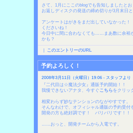
さて、1月にここのblogでも告知しましたと
お返しディスクの発送の締め切りが3月末日
アンケートはがきをまだ出していなかった！
くださいね！
今日中に間に合わなくても……まあ数に余裕
かも？
|
このエントリーのURL
予約よろしく！
2008年3月11日（火曜日）19:06 - スタッフより
『二代目は☆魔法少女』通販予約開始！！
我慢できないアナタ、今すぐ
こちら
をクリッ
相変わらず妙なテンションのながやすです。
そんなわけで、オフィシャル通販の予約受付
開発の方も絶好調です！ バリバリです！！
……おっと、開発チームから入電です。