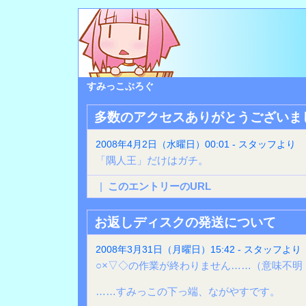
すみっこぶろぐ
多数のアクセスありがとうございま
2008年4月2日（水曜日）00:01 - スタッフより
「隅人王」だけはガチ。
|
このエントリーのURL
お返しディスクの発送について
2008年3月31日（月曜日）15:42 - スタッフより
○×▽◇の作業が終わりません……（意味不明
……すみっこの下っ端、ながやすです。