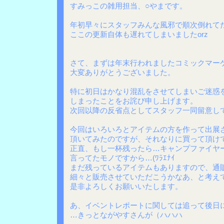
すみっこの雑用担当、○やまです。
年初早々にスタッフみんな風邪で順次倒れて
ここの更新自体も遅れてしまいましたorz
さて、まずは年末行われましたコミックマー
大変ありがとうございました。
特に初日はかなり混乱をさせてしまいご迷惑
しまったことをお詫び申し上げます。
次回以降の反省点としてスタッフ一同留意し
今回はいろいろとアイテムの方を作って出展
頂いてみたのですが、それなりに買って頂け
正直、もし一杯残ったら…キャンプファイヤ
言ってたモノですから…(ﾜﾗｴﾅｲ
まだ残っているアイテムもありますので、通
細々と販売させていただこうかなあ、と考え
是非よろしくお願いいたします。
あ、イベントレポートに関しては追って後日
…きっとながやすさんが（ハハハ