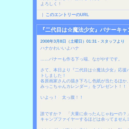
よろしく！
|
このエントリーのURL
『二代目は☆魔法少女』バナーキャ
2008年3月8日（土曜日）01:31 - スタッフより
ハナかわいいよハナ
……バナーも作る下っ端、ながやすです。
さて、本日より『二代目は☆魔法少女』応援
トしました！
各原画家さんの描き下ろし色紙が当たるほか、
みっこちゃんカレンダー」をプレゼント！！
いよっ！ 太っ腹！！
誰ですか？ 「大量に余ったんじゃねーの？
キャンプファイヤーするほどは余ってません