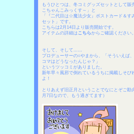
もうひとつは、冬コミグッズセットとして販
こちゃんこみっくす～」と
「『二代目は☆魔法少女』ポストカード＆す
セット」です。
こちらは2月14日より販売開始です。
アイテムの詳細は
こちら
からご確認ください
そして、そして……
プロデューサーの○やまから、「そういえば、
コマはどうなったんじゃ？」
というツッコミがありました。
新年早々風邪で倒れているうちに掲載しそび
よ！
とりあえず旧正月ということでなにとぞご勘
月7日なので、もう過ぎてます）