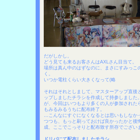
だがしかし。
どう見ても来るお客さんはAXLさん目当て。
場所は真ん中のはずなのに、まさにすみっこ
く。
いつか電柱くらい大きくなって(略
それはそれとしまして、マスターアップ直後
ップしましたチラシを作成して持参しました
が、今回はいつもより多くの人が参加された
もみるみるうちに配布終了。
…こんなにすぐになくなるとは思いもしなか
つつも、もっと刷っておけば良かったかと後悔
成、ここでこっそりと配布致す所存でござい
ドリパにて配布しましたチラシ