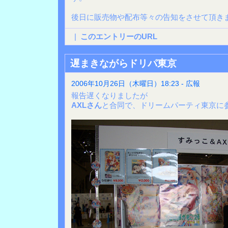
後日に販売物や配布等々の告知をさせて頂きま
|
このエントリーのURL
遅まきながらドリパ東京
2006年10月26日（木曜日）18:23 - 広報
報告遅くなりましたが
AXLさん
と合同で、ドリームパーティ東京に