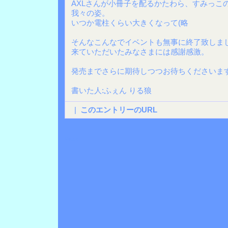
AXLさんが小冊子を配るかたわら、すみっこ
我々の姿。
いつか電柱くらい大きくなって(略
そんなこんなでイベントも無事に終了致しま
来ていただいたみなさまには感謝感激。
発売までさらに期待しつつお待ちくださいま
書いた人:ふぇん りる狼
|
このエントリーのURL
Back