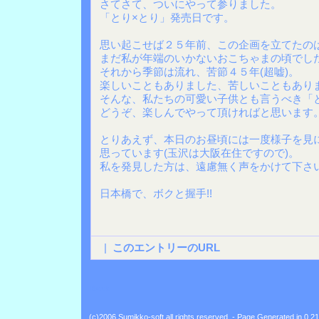
さてさて、ついにやって参りました。
「とり×とり」発売日です。
思い起こせば２５年前、この企画を立てたの
まだ私が年端のいかないおこちゃまの頃でした
それから季節は流れ、苦節４５年(超嘘)。
楽しいこともありました、苦しいこともありま
そんな、私たちの可愛い子供とも言うべき「
どうぞ、楽しんでやって頂ければと思います
とりあえず、本日のお昼頃には一度様子を見
思っています(玉沢は大阪在住ですので)。
私を発見した方は、遠慮無く声をかけて下さ
日本橋で、ボクと握手!!
|
このエントリーのURL
Back
(c)2006 Sumikko-soft all rights reserved. - Page Generated in 0.2