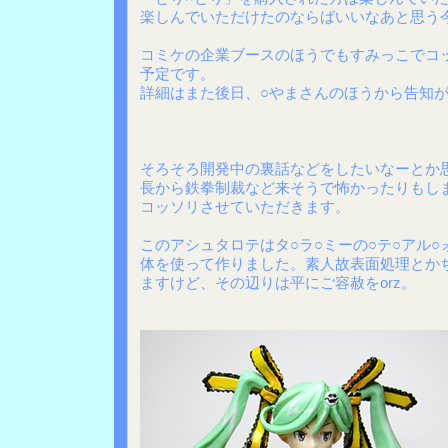
楽しんでいただけたのならばいいなあと思う
コミケの企業ブースのほうでもすみっこでコ
予定です。
詳細はまた後日、○やまさんのほうから告知
そろそろ開発中の裏話などをしたいなーとか
長から鉄拳制裁など来そうで怖かったりもし
コッソリさせていただきます。
このアシュタロテはタ○ラ○ミーの○テ○アル○
体を使って作りました。素人故表面処理とか
ますけど、その辺りは平にご容赦をorz。