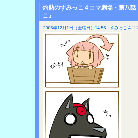
灼熱のすみっこ４コマ劇場・第八話
こ』
2006年12月1日（金曜日）14:56 - すみっこ４コ