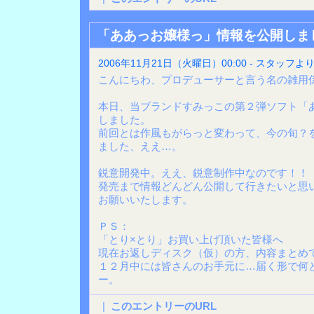
「ああっお嬢様っ」情報を公開しま
2006年11月21日（火曜日）00:00 - スタッフよ
こんにちわ、プロデューサーと言う名の雑用
本日、当ブランドすみっこの第２弾ソフト「
しました。
前回とは作風もがらっと変わって、今の旬？
ました、ええ…。
鋭意開発中。ええ、鋭意制作中なのです！！
発売まで情報どんどん公開して行きたいと思
お願いいたします。
ＰＳ：
「とり×とり」お買い上げ頂いた皆様へ
現在お返しディスク（仮）の方、内容まとめ
１２月中には皆さんのお手元に…届く形で何
ー。
|
このエントリーのURL