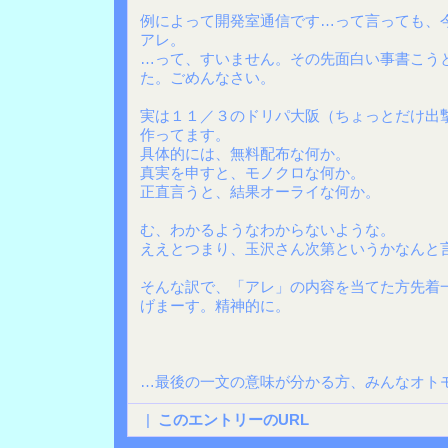
例によって開発室通信です…って言っても、
アレ。
…って、すいません。その先面白い事書こう
た。ごめんなさい。
実は１１／３のドリパ大阪（ちょっとだけ出
作ってます。
具体的には、無料配布な何か。
真実を申すと、モノクロな何か。
正直言うと、結果オーライな何か。
む、わかるようなわからないような。
ええとつまり、玉沢さん次第というかなんと
そんな訳で、「アレ」の内容を当てた方先着
げまーす。精神的に。
…最後の一文の意味が分かる方、みんなオト
|
このエントリーのURL