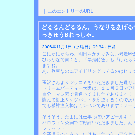
|
このエントリーのURL
どるるんどるるん。うなりをあげる
っきゅうBれっしゃ。
2006年11月1日（水曜日）09:34 - 日常
こにゃにゃちわ。明日をかえりみない暴走M
ひらがなで書くと、「暴走特急」も「はたら
ますね。
あ、列車なのにアイドリングしてるのはヒミ
玉沢さんよりツッコミをいただきました通り
ドリームパーティー大阪は、１１月５日でア
自分、マジ素で間違ってましたであります！
謹んで訂正＆ケツバットを所望するものであ
でも精神注入棒はカンベンであります！ノー
そうそう。たまには仕事っぽいアピールも！
ハロウィン公開でご好評いただきました、期
フラッシュ！
文字通りのすみっこにはもったいないアクセ