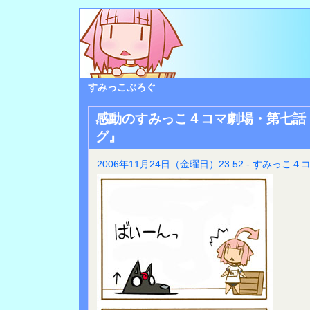
すみっこぶろぐ
感動のすみっこ４コマ劇場・第七話
グ』
2006年11月24日（金曜日）23:52 - すみっこ４