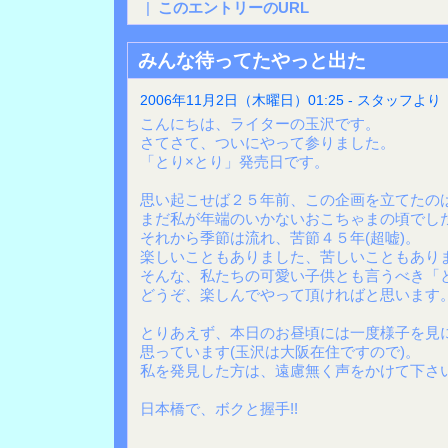
|
このエントリーのURL
みんな待ってたやっと出た
2006年11月2日（木曜日）01:25 - スタッフより
こんにちは、ライターの玉沢です。
さてさて、ついにやって参りました。
「とり×とり」発売日です。
思い起こせば２５年前、この企画を立てたの
まだ私が年端のいかないおこちゃまの頃でした
それから季節は流れ、苦節４５年(超嘘)。
楽しいこともありました、苦しいこともありま
そんな、私たちの可愛い子供とも言うべき「
どうぞ、楽しんでやって頂ければと思います
とりあえず、本日のお昼頃には一度様子を見
思っています(玉沢は大阪在住ですので)。
私を発見した方は、遠慮無く声をかけて下さ
日本橋で、ボクと握手!!