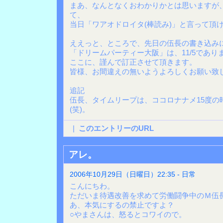
まあ、なんとなくおわかりかとは思いますが
て、
当日「ワアオドロイタ(棒読み)」と言って頂
ええっと、ところで、先日の伍長の書き込み
「ドリームパーティー大阪」は、11/5であり
ここに、謹んで訂正させて頂きます。
皆様、お間違えの無いようよろしくお願い致
追記
伍長、タイムリープは、ココロナナメ15度の
(笑)。
|
このエントリーのURL
アレ。
2006年10月29日（日曜日）22:35 - 日常
こんにちわ。
ただいま待遇改善を求めて労働闘争中のＭ伍
あ、本気にするの禁止ですよ？
○やまさんは、怒るとコワイので。