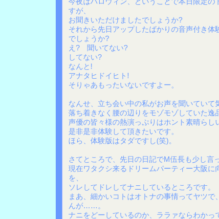
今夜はハロウィン、ということで本日限定の
すが、
お聞きいただけましたでしょうか?
それから先日アップしたばかりの音声付き体
でしょうか?
え? 聞いてない?
してない?
なんと!
アナタヒドイヒト!
そりゃあもったいないですよー。
なんせ、立ち会い中の私がお声を聞いていて
落ち着きなく腰の辺りをモゾモゾしていた逸品
声優の皆々様の熱演っぷりはホント素晴らし
是非是非体験して頂きたいです。
ほら、体験版はタダですし(笑)。
さてところで、先日の日記でM伍長も少し言
現在ワタクシ来るドリームパーティー大阪に
を、
ソレしてドレしてナニしているところです。
まあ、細かいコトはオトナの事情ってヤツで
んが……。
ナニをどーしているのか、ララァならわかっ