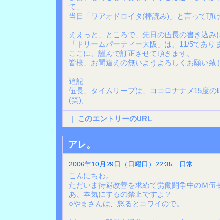
て、
当日「ワアオドロイタ(棒読み)」と言って頂
ええっと、ところで、先日の伍長の書き込み
「ドリームパーティー大阪」は、11/5であり
ここに、謹んで訂正させて頂きます。
皆様、お間違えの無いようよろしくお願い致
追記
伍長、タイムリープは、ココロナナメ15度の
(笑)。
|
このエントリーのURL
アレ。
2006年10月29日（日曜日）22:35 - 日常
こんにちわ。
ただいま待遇改善を求めて労働闘争中のＭ伍
あ、本気にするの禁止ですよ？
○やまさんは、怒るとコワイので。