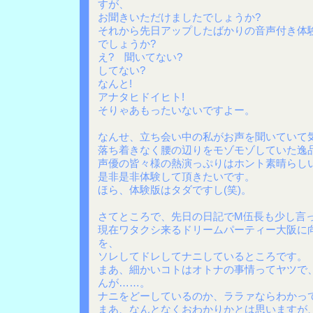
すが、
お聞きいただけましたでしょうか?
それから先日アップしたばかりの音声付き体
でしょうか?
え? 聞いてない?
してない?
なんと!
アナタヒドイヒト!
そりゃあもったいないですよー。
なんせ、立ち会い中の私がお声を聞いていて
落ち着きなく腰の辺りをモゾモゾしていた逸品
声優の皆々様の熱演っぷりはホント素晴らし
是非是非体験して頂きたいです。
ほら、体験版はタダですし(笑)。
さてところで、先日の日記でM伍長も少し言
現在ワタクシ来るドリームパーティー大阪に
を、
ソレしてドレしてナニしているところです。
まあ、細かいコトはオトナの事情ってヤツで
んが……。
ナニをどーしているのか、ララァならわかっ
まあ、なんとなくおわかりかとは思いますが