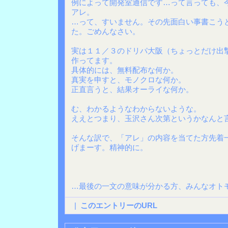
例によって開発室通信です…って言っても、
アレ。
…って、すいません。その先面白い事書こう
た。ごめんなさい。
実は１１／３のドリパ大阪（ちょっとだけ出
作ってます。
具体的には、無料配布な何か。
真実を申すと、モノクロな何か。
正直言うと、結果オーライな何か。
む、わかるようなわからないような。
ええとつまり、玉沢さん次第というかなんと
そんな訳で、「アレ」の内容を当てた方先着
げまーす。精神的に。
…最後の一文の意味が分かる方、みんなオト
|
このエントリーのURL