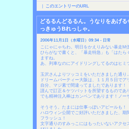
|
このエントリーのURL
どるるんどるるん。うなりをあげる
っきゅうBれっしゃ。
2006年11月1日（水曜日）09:34 - 日常
こにゃにゃちわ。明日をかえりみない暴走M
ひらがなで書くと、「暴走特急」も「はたら
ますね。
あ、列車なのにアイドリングしてるのはヒミ
玉沢さんよりツッコミをいただきました通り
ドリームパーティー大阪は、１１月５日でア
自分、マジ素で間違ってましたであります！
謹んで訂正＆ケツバットを所望するものであ
でも精神注入棒はカンベンであります！ノー
そうそう。たまには仕事っぽいアピールも！
ハロウィン公開でご好評いただきました、期
フラッシュ！
文字通りのすみっこにはもったいないアクセ
びりました。