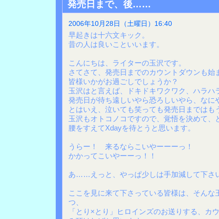
発売日まで、後……
2006年10月28日（土曜日）16:40
早起きは十六文キック。
昔の人は良いこといいます。
こんにちは、ライターの玉沢です。
さてさて、発売日までのカウントダウンも始
皆様いかがお過ごしでしょうか？
玉沢はと言えば、ドキドキワクワク、ハラハ
発売日が待ち遠しいやら恐ろしいやら、なに
とはいえ、泣いても笑っても発売日まではも
玉沢もオトコノコですので、覚悟を決めて、
腰をすえてXdayを待とうと思います。
うらー！ 来るならこいやーーーっ！
かかってこいやーーっ！！
あ……えっと、やっぱ少しは手加減して下さい
ここを見に来て下さっている皆様は、そんな
つ、
「とり×とり」ヒロインズのお送りする、カ