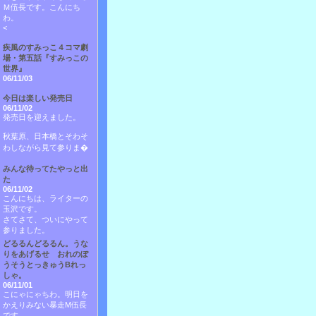
Ｍ伍長です。こんにち
わ。
<
疾風のすみっこ４コマ劇
場・第五話『すみっこの
世界』
06/11/03
今日は楽しい発売日
06/11/02
発売日を迎えました。
秋葉原、日本橋とそわそ
わしながら見て参りま�
みんな待ってたやっと出
た
06/11/02
こんにちは、ライターの
玉沢です。
さてさて、ついにやって
参りました。
どるるんどるるん。うな
りをあげるせ おれのぼ
うそうとっきゅうBれっ
しゃ。
06/11/01
こにゃにゃちわ。明日を
かえりみない暴走M伍長
です。