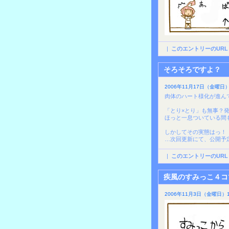
|
このエントリーのURL
そろそろですよ？
2006年11月17日（金曜日）1
肉体のハート様化が進ん
「とり×とり」も無事？
ほっと一息ついている間
しかしてその実態はっ！
…次回更新にて、公開予
|
このエントリーのURL
疾風のすみっこ４コ
2006年11月3日（金曜日）1