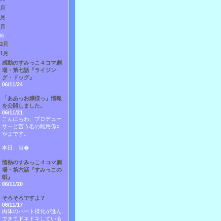
3月
2月
1月
06
12月
11月
感動のすみっこ４コマ劇
場・第七話『ライジン
グ・ドッグ』
06/11/24
「ああっお嬢様っ」情報
を公開しました。
06/11/21
こんにちわ、プロデュー
サーと言う名の雑用係○
やまです。
本日、当�
情熱のすみっこ４コマ劇
場・第六話『すみっこの
唄』
06/11/20
そろそろですよ？
06/11/17
肉体のハート様化が進ん
できてドキドキしている