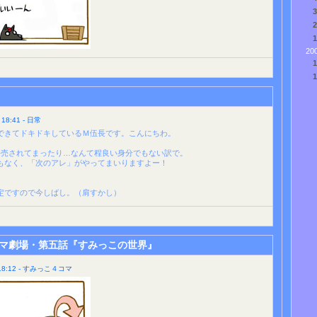
20
8:41 - 日常
できてドキドキしているＭ伍長です。こんにちわ。
発売されてまったり…なんて程良い身分でもない訳で。
もなく、「次のアレ」がやってまいりますよー！
定ですので今しばし。（肩すかし）
マ劇場・第五話『すみっこの世界』
8:12 - すみっこ４コマ