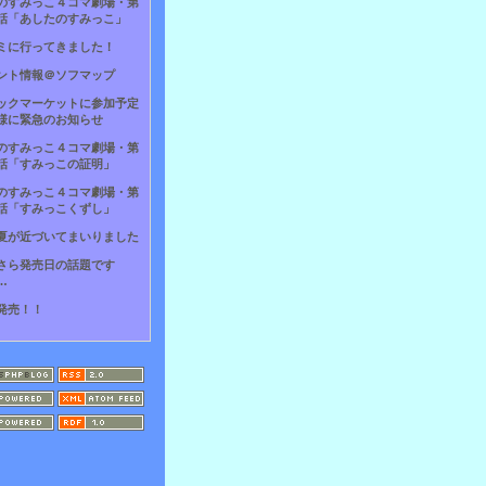
のすみっこ４コマ劇場・第
話「あしたのすみっこ」
ミに行ってきました！
ント情報＠ソフマップ
ックマーケットに参加予定
様に緊急のお知らせ
のすみっこ４コマ劇場・第
話「すみっこの証明」
のすみっこ４コマ劇場・第
話「すみっこくずし」
夏が近づいてまいりました
さら発売日の話題です
…
発売！！