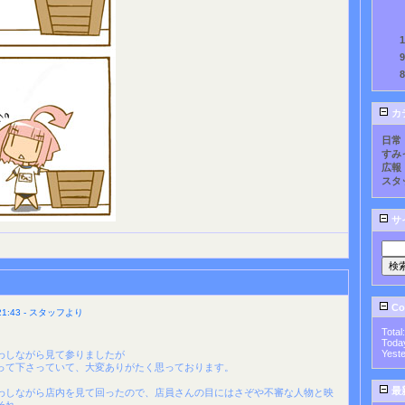
カ
日常
すみ
広報
スタ
サ
Cou
1:43 - スタッフより
Total
Toda
Yest
わしながら見て参りましたが
って下さっていて、大変ありがたく思っております。
最
わしながら店内を見て回ったので、店員さんの目にはさぞや不審な人物と映