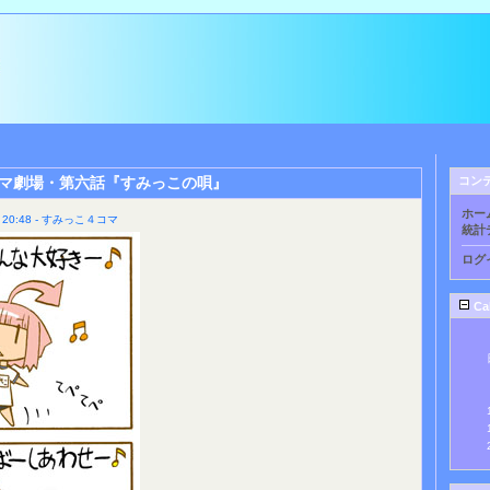
マ劇場・第六話『すみっこの唄』
コン
ホー
20:48 - すみっこ４コマ
統計
ログ
Ca