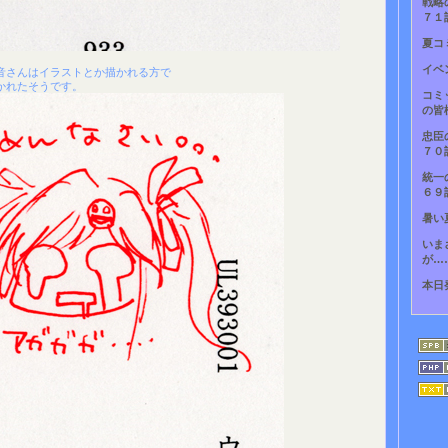
戦略
７１
夏コ
イベ
音さんはイラストとか描かれる方で
かれたそうです。
コミ
の皆
忠臣
７０
統一
６９
暑い
いま
が…
本日