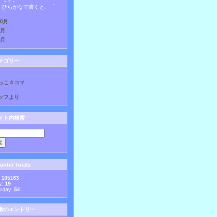
ひらがなで書くと、「
10月
9月
8月
テゴリー
っこ４コマ
ッフより
イト内検索
nter Totals
:
105163
y:
19
erday:
54
新のエントリー