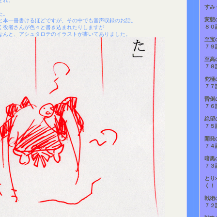
それ。
すみ
た。
変態
と本一冊書けるほどですが、その中でも音声収録のお話。
８０
く役者さんが色々と書き込まれたりしますが
なんと、アシュタロテのイラストが書いてありました。
至宝
７９
至高
７８
究極
７７
昏倒
７６
絶望
７５
開発
７４
暗黒
７３
とり
く！
戦術
７２