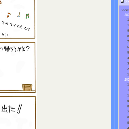
ア
View
20
20