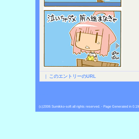
|
このエントリーのURL
Back
(c)2006 Sumikko-soft all rights reserved. - Page Generated in 0.1