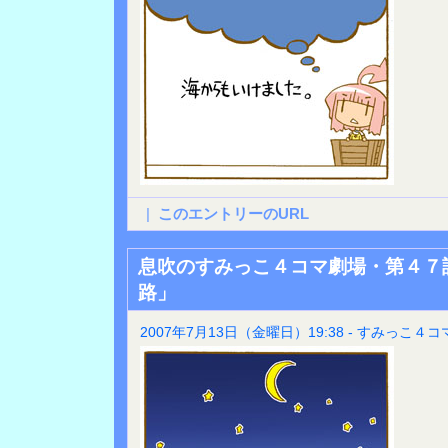
|
このエントリーのURL
息吹のすみっこ４コマ劇場・第４７
路」
2007年7月13日（金曜日）19:38 - すみっこ４コ