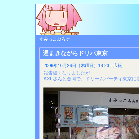
すみっこぶろぐ
遅まきながらドリパ東京
2006年10月26日（木曜日）18:23 - 広報
報告遅くなりましたが
AXLさん
と合同で、ドリームパーティ東京に