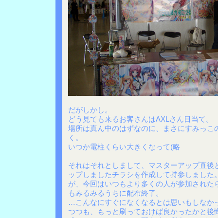
だがしかし。
どう見ても来るお客さんはAXLさん目当て。
場所は真ん中のはずなのに、まさにすみっこ
く。
いつか電柱くらい大きくなって(略
それはそれとしまして、マスターアップ直後
ップしましたチラシを作成して持参しました
が、今回はいつもより多くの人が参加された
もみるみるうちに配布終了。
…こんなにすぐになくなるとは思いもしなか
つつも、もっと刷っておけば良かったかと後悔