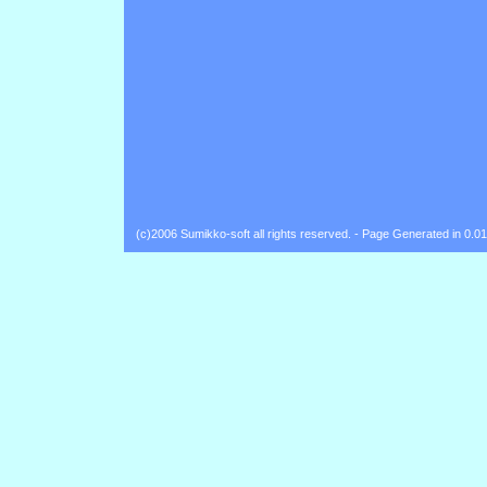
(c)2006 Sumikko-soft all rights reserved. - Page Generated in 0.0