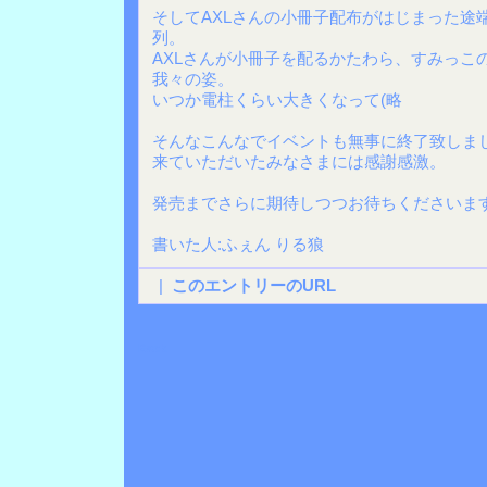
そしてAXLさんの小冊子配布がはじまった途
列。
AXLさんが小冊子を配るかたわら、すみっこ
我々の姿。
いつか電柱くらい大きくなって(略
そんなこんなでイベントも無事に終了致しま
来ていただいたみなさまには感謝感激。
発売までさらに期待しつつお待ちくださいま
書いた人:ふぇん りる狼
|
このエントリーのURL
Back