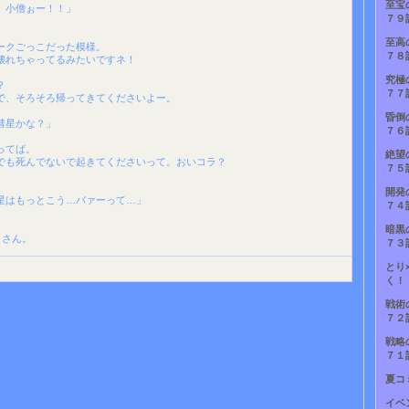
至宝
、小僧ぉー！！」
７９
至高
ークごっこだった模様。
７８
壊れちゃってるみたいですネ！
究極
？
７７
で、そろそろ帰ってきてくださいよー。
昏倒
彗星かな？」
７６
ってば。
絶望
でも死んでないで起きてくださいって。おいコラ？
７５
開発
星はもっとこう…バァーって…」
７４
暗黒
まさん。
７３
とり
く！
戦術
７２
戦略
７１
夏コ
イベ