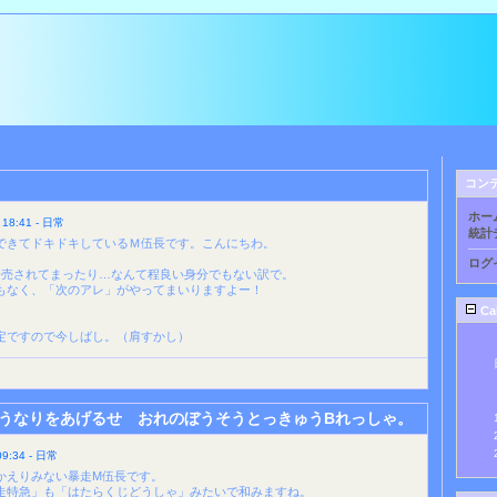
コン
ホー
8:41 - 日常
統計
できてドキドキしているＭ伍長です。こんにちわ。
ログ
発売されてまったり…なんて程良い身分でもない訳で。
もなく、「次のアレ」がやってまいりますよー！
Ca
定ですので今しばし。（肩すかし）
うなりをあげるせ おれのぼうそうとっきゅうBれっしゃ。
:34 - 日常
かえりみない暴走M伍長です。
走特急」も「はたらくじどうしゃ」みたいで和みますね。