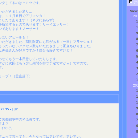
ア
ングしてるのはヒミツです。
View
いただきました通り…
は、１１月５日でアリマシタ！
20
ましたであります！（ネタにあらず）
を所望するものであります！サーイエッサー！
ンであります！ノーサー！
っぽいアピールも！
いただきました、期間限定にも程がある（一日）フラッシュ！
もったいないアクセス数をいただきまして正直ちびりました。
ん声優さんが好きですか！自分も好きですけど！
わせてもう一本用意していたりします。
すがに次回はもう少し期間を持つ予定ですがｗ）ですので、
す。
リープ！（垂直落下）
20
2:35 - 日常
て労働闘争中のＭ伍長です。
すよ？
ワイので。
す…って言っても、今となってはアレです、アレアレ。