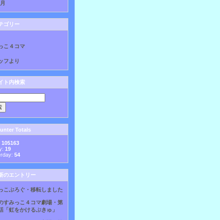
8月
テゴリー
っこ４コマ
ッフより
イト内検索
nter Totals
:
105163
y:
19
erday:
54
新のエントリー
っこぶろぐ・移転しました
のすみっこ４コマ劇場・第
話「虹をかけるぷきゅ」