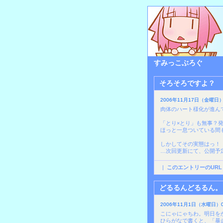
すみっこぶろぐ
そろそろですよ？
2006年11月17日（金曜日）1
肉体のハート様化が進ん
「とり×とり」も無事？
ほっと一息ついている間
しかしてその実態はっ！
…次回更新にて、公開予
|
このエントリーのURL
どるるんどるるん。
2006年11月1日（水曜日）09
こにゃにゃちわ。明日を
ひらがなで書くと、「暴