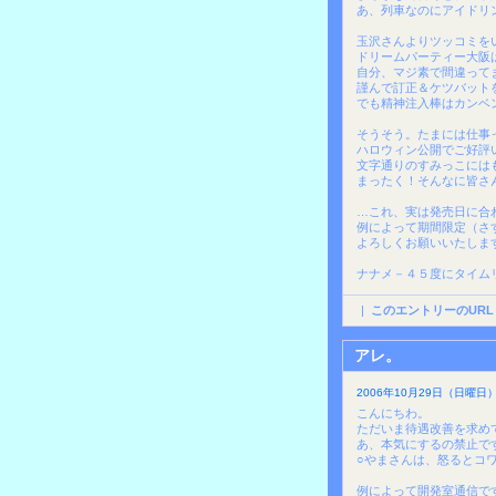
あ、列車なのにアイドリ
玉沢さんよりツッコミを
ドリームパーティー大阪
自分、マジ素で間違って
謹んで訂正＆ケツバット
でも精神注入棒はカンベ
そうそう。たまには仕事
ハロウィン公開でご好評
文字通りのすみっこには
まったく！そんなに皆さ
…これ、実は発売日に合
例によって期間限定（さ
よろしくお願いいたしま
ナナメ－４５度にタイム
|
このエントリーのURL
アレ。
2006年10月29日（日曜日）2
こんにちわ。
ただいま待遇改善を求め
あ、本気にするの禁止で
○やまさんは、怒るとコ
例によって開発室通信で