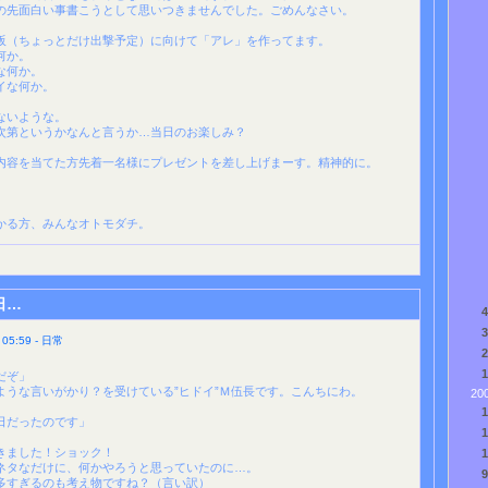
の先面白い事書こうとして思いつきませんでした。ごめんなさい。
阪（ちょっとだけ出撃予定）に向けて「アレ」を作ってます。
何か。
な何か。
イな何か。
ないような。
次第というかなんと言うか…当日のお楽しみ？
内容を当てた方先着一名様にプレゼントを差し上げまーす。精神的に。
かる方、みんなオトモダチ。
日…
5:59 - 日常
だぞ」
ような言いがかり？を受けている”ヒドイ”Ｍ伍長です。こんちにわ。
20
日だったのです」
きました！ショック！
ネタなだけに、何かやろうと思っていたのに…。
多すぎるのも考え物ですね？（言い訳）