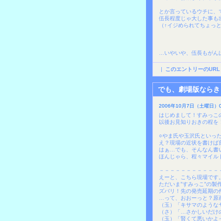
とか言っているウチに、
伍長程度じゃ大した事も
（↑イジめられてちょっ
…いやいや、伍長もがん
|
このエントリーのURL
でも、劇場版ならき
2006年10月7日（土曜日）06
はじめまして！すみっこ
以後お見知りおきの程を
○やま氏や玉沢氏といっ
え？現場の近状を書けば
はぁ…でも、そんなん書
ほんじゃら、程々マイル
－－－－－－－－－－－
えーと、こちら現場です
ただいま”すみっこ”の製
ズバリ！先の発売延期の
…って、おおーっと？原
（玉）「キサマのような
（さ）「…さかしいだけ
（玉）「賢くて悪いかよ