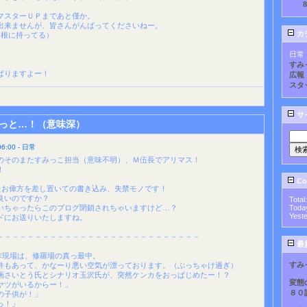
マスターＵＰまであと僅か。
出来ませんが、皆さんがんばってくださいねー。
カ
と根に持ってる）
日常
すみ
ばりますよー！
広報
スタ
サ
っと…！（意味深）
:00 - 日常
のそのまたすみっこ担当（意味不明）、Ｍ伍長でアリマス！
！
Cou
たお偉方を差し置いての書き込み、失禁モノです！
良いのですか？
Total
いちゃったらこのブログ閉鎖されちゃいますけど…？
Toda
Yest
ドにお送りいたしますね。
－－－－－－－－－－－－－－－－－－－－－－－－－－－
最
。
作現場は、修羅場の真っ最中。
すみ
件もあって、かなーり悪い空気が漂っております。（ぶっちゃけ過ぎ）
画さいとう氏とシナリオ玉沢氏が、突然ケンカをおっぱじめたー！？
変態
ヤツがいるからー！」
８０
の子供が！」
っ！」