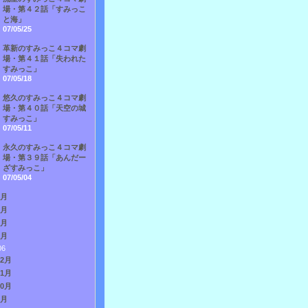
場・第４２話「すみっこ
と海」
07/05/25
革新のすみっこ４コマ劇
場・第４１話「失われた
すみっこ」
07/05/18
悠久のすみっこ４コマ劇
場・第４０話「天空の城
すみっこ」
07/05/11
永久のすみっこ４コマ劇
場・第３９話「あんだー
ざすみっこ」
07/05/04
4月
3月
2月
1月
06
12月
11月
10月
9月