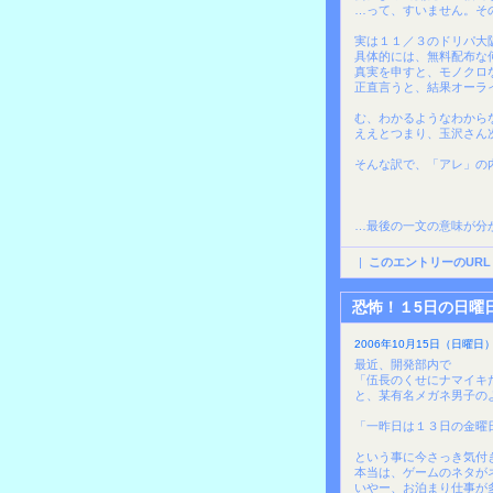
…って、すいません。そ
実は１１／３のドリパ大
具体的には、無料配布な
真実を申すと、モノクロ
正直言うと、結果オーラ
む、わかるようなわから
ええとつまり、玉沢さん
そんな訳で、「アレ」の
…最後の一文の意味が分
|
このエントリーのURL
恐怖！１5日の日曜
2006年10月15日（日曜日）0
最近、開発部内で
「伍長のくせにナマイキ
と、某有名メガネ男子の
「一昨日は１３日の金曜
という事に今さっき気付
本当は、ゲームのネタが
いやー、お泊まり仕事が