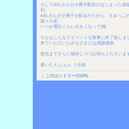
そしてAXLさんの小冊子配布がはじまった途
列。
AXLさんが小冊子を配るかたわら、すみっこ
我々の姿。
いつか電柱くらい大きくなって(略
そんなこんなでイベントも無事に終了致しま
来ていただいたみなさまには感謝感激。
発売までさらに期待しつつお待ちくださいま
書いた人:ふぇん りる狼
|
このエントリーのURL
Back