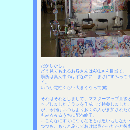
だがしかし。
どう見ても来るお客さんはAXLさん目当て。
場所は真ん中のはずなのに、まさにすみっこ
く。
いつか電柱くらい大きくなって(略
それはそれとしまして、マスターアップ直後
ップしましたチラシを作成して持参しました
が、今回はいつもより多くの人が参加された
もみるみるうちに配布終了。
…こんなにすぐになくなるとは思いもしなか
つつも、もっと刷っておけば良かったかと後悔