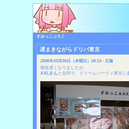
すみっこぶろぐ
遅まきながらドリパ東京
2006年10月26日（木曜日）18:23 - 広報
報告遅くなりましたが
AXLさん
と合同で、ドリームパーティ東京に