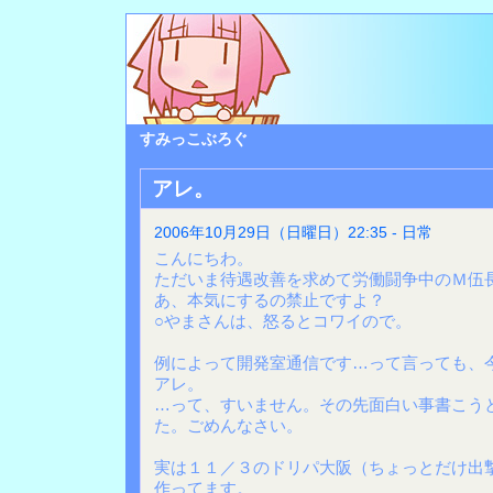
すみっこぶろぐ
アレ。
2006年10月29日（日曜日）22:35 - 日常
こんにちわ。
ただいま待遇改善を求めて労働闘争中のＭ伍
あ、本気にするの禁止ですよ？
○やまさんは、怒るとコワイので。
例によって開発室通信です…って言っても、
アレ。
…って、すいません。その先面白い事書こう
た。ごめんなさい。
実は１１／３のドリパ大阪（ちょっとだけ出
作ってます。