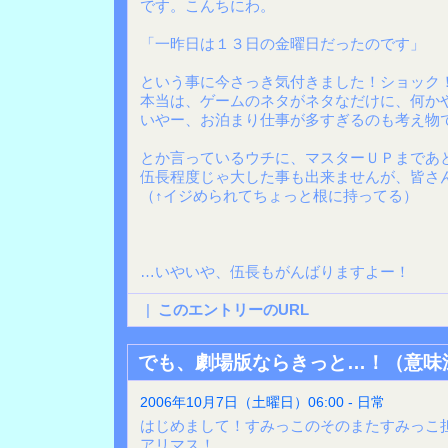
です。こんちにわ。
「一昨日は１３日の金曜日だったのです」
という事に今さっき気付きました！ショック
本当は、ゲームのネタがネタなだけに、何か
いやー、お泊まり仕事が多すぎるのも考え物
とか言っているウチに、マスターＵＰまであ
伍長程度じゃ大した事も出来ませんが、皆さ
（↑イジめられてちょっと根に持ってる）
…いやいや、伍長もがんばりますよー！
|
このエントリーのURL
でも、劇場版ならきっと…！（意味
2006年10月7日（土曜日）06:00 - 日常
はじめまして！すみっこのそのまたすみっこ
アリマス！