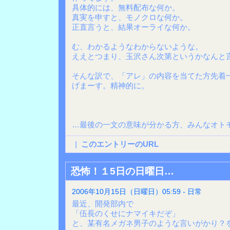
具体的には、無料配布な何か。
真実を申すと、モノクロな何か。
正直言うと、結果オーライな何か。
む、わかるようなわからないような。
ええとつまり、玉沢さん次第というかなんと
そんな訳で、「アレ」の内容を当てた方先着
げまーす。精神的に。
…最後の一文の意味が分かる方、みんなオト
|
このエントリーのURL
恐怖！１5日の日曜日…
2006年10月15日（日曜日）05:59 - 日常
最近、開発部内で
「伍長のくせにナマイキだぞ」
と、某有名メガネ男子のような言いがかり？を