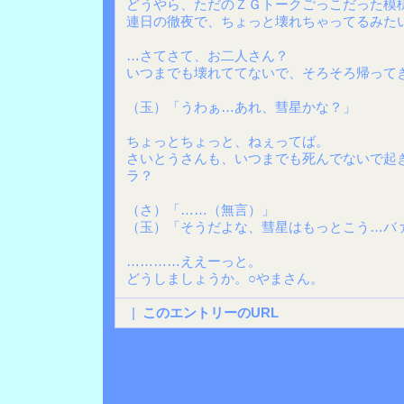
どうやら、ただのＺＧトークごっこだった模
連日の徹夜で、ちょっと壊れちゃってるみた
…さてさて、お二人さん？
いつまでも壊れててないで、そろそろ帰って
（玉）「うわぁ…あれ、彗星かな？」
ちょっとちょっと、ねぇってば。
さいとうさんも、いつまでも死んでないで起
ラ？
（さ）「……（無言）」
（玉）「そうだよな、彗星はもっとこう…バ
…………ええーっと。
どうしましょうか。○やまさん。
|
このエントリーのURL
Back