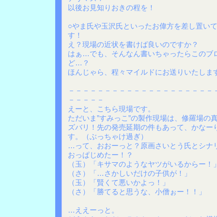
以後お見知りおきの程を！
○やま氏や玉沢氏といったお偉方を差し置い
す！
え？現場の近状を書けば良いのですか？
はぁ…でも、そんなん書いちゃったらこのブ
ど…？
ほんじゃら、程々マイルドにお送りいたしま
－－－－－－－－－－－－－－－－－－－－
－－－－－
えーと、こちら現場です。
ただいま”すみっこ”の製作現場は、修羅場の
ズバリ！先の発売延期の件もあって、かなー
す。（ぶっちゃけ過ぎ）
…って、おおーっと？原画さいとう氏とシナ
おっぱじめたー！？
（玉）「キサマのようなヤツがいるからー！
（さ）「…さかしいだけの子供が！」
（玉）「賢くて悪いかよっ！」
（さ）「勝てると思うな、小僧ぉー！！」
…ええーっと。