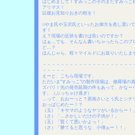
はじめまして！すみっこのそのまたすみっこ
アリマス！
以後お見知りおきの程を！
○やま氏や玉沢氏といったお偉方を差し置い
す！
え？現場の近状を書けば良いのですか？
はぁ…でも、そんなん書いちゃったらこのブ
ど…？
ほんじゃら、程々マイルドにお送りいたしま
－－－－－－－－－－－－－－－－－－－－
－－－－－
えーと、こちら現場です。
ただいま”すみっこ”の製作現場は、修羅場の
ズバリ！先の発売延期の件もあって、かなー
す。（ぶっちゃけ過ぎ）
…って、おおーっと？原画さいとう氏とシナ
おっぱじめたー！？
（玉）「キサマのようなヤツがいるからー！
（さ）「…さかしいだけの子供が！」
（玉）「賢くて悪いかよっ！」
（さ）「勝てると思うな、小僧ぉー！！」