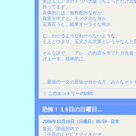
実は１１／３のドリパ大阪（ちょっとだけ出
作ってます。
具体的には、無料配布な何か。
真実を申すと、モノクロな何か。
正直言うと、結果オーライな何か。
む、わかるようなわからないような。
ええとつまり、玉沢さん次第というかなんと
そんな訳で、「アレ」の内容を当てた方先着
げまーす。精神的に。
…最後の一文の意味が分かる方、みんなオト
|
このエントリーのURL
恐怖！１5日の日曜日…
2006年10月15日（日曜日）05:59 - 日常
最近、開発部内で
「伍長のくせにナマイキだぞ」