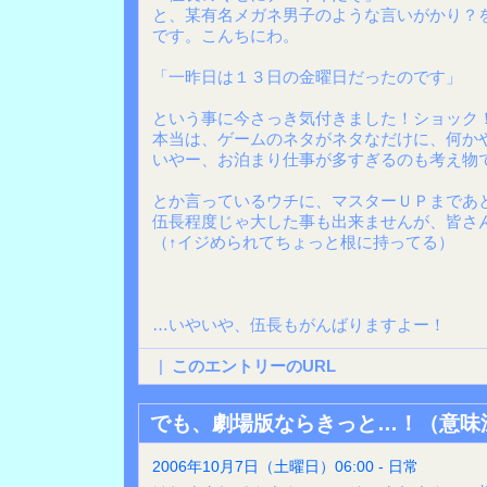
と、某有名メガネ男子のような言いがかり？を
です。こんちにわ。
「一昨日は１３日の金曜日だったのです」
という事に今さっき気付きました！ショック
本当は、ゲームのネタがネタなだけに、何か
いやー、お泊まり仕事が多すぎるのも考え物
とか言っているウチに、マスターＵＰまであ
伍長程度じゃ大した事も出来ませんが、皆さ
（↑イジめられてちょっと根に持ってる）
…いやいや、伍長もがんばりますよー！
|
このエントリーのURL
でも、劇場版ならきっと…！（意味
2006年10月7日（土曜日）06:00 - 日常