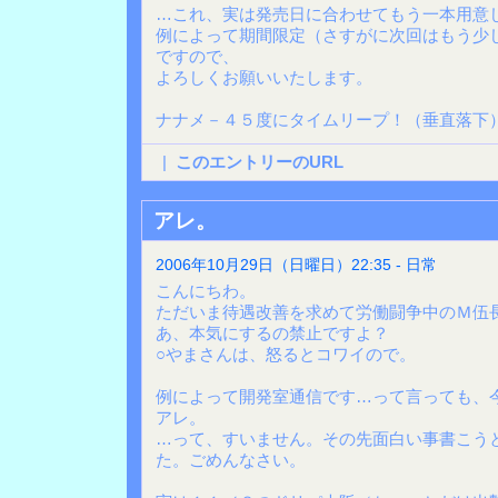
…これ、実は発売日に合わせてもう一本用意
例によって期間限定（さすがに次回はもう少
ですので、
よろしくお願いいたします。
ナナメ－４５度にタイムリープ！（垂直落下
|
このエントリーのURL
アレ。
2006年10月29日（日曜日）22:35 - 日常
こんにちわ。
ただいま待遇改善を求めて労働闘争中のＭ伍
あ、本気にするの禁止ですよ？
○やまさんは、怒るとコワイので。
例によって開発室通信です…って言っても、
アレ。
…って、すいません。その先面白い事書こう
た。ごめんなさい。