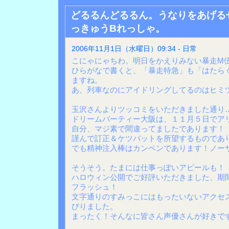
どるるんどるるん。うなりをあげる
っきゅうBれっしゃ。
2006年11月1日（水曜日）09:34 - 日常
こにゃにゃちわ。明日をかえりみない暴走M
ひらがなで書くと、「暴走特急」も「はたら
ますね。
あ、列車なのにアイドリングしてるのはヒミ
玉沢さんよりツッコミをいただきました通り
ドリームパーティー大阪は、１１月５日でア
自分、マジ素で間違ってましたであります！
謹んで訂正＆ケツバットを所望するものであ
でも精神注入棒はカンベンであります！ノー
そうそう。たまには仕事っぽいアピールも！
ハロウィン公開でご好評いただきました、期
フラッシュ！
文字通りのすみっこにはもったいないアクセ
びりました。
まったく！そんなに皆さん声優さんが好きで