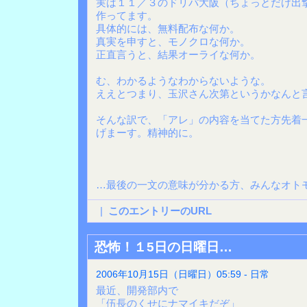
実は１１／３のドリパ大阪（ちょっとだけ出
作ってます。
具体的には、無料配布な何か。
真実を申すと、モノクロな何か。
正直言うと、結果オーライな何か。
む、わかるようなわからないような。
ええとつまり、玉沢さん次第というかなんと
そんな訳で、「アレ」の内容を当てた方先着
げまーす。精神的に。
…最後の一文の意味が分かる方、みんなオト
|
このエントリーのURL
恐怖！１5日の日曜日…
2006年10月15日（日曜日）05:59 - 日常
最近、開発部内で
「伍長のくせにナマイキだぞ」