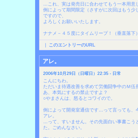
…これ、実は発売日に合わせてもう一本用意
例によって期間限定（さすがに次回はもう少
ですので、
よろしくお願いいたします。
ナナメ－４５度にタイムリープ！（垂直落下
|
このエントリーのURL
アレ。
2006年10月29日（日曜日）22:35 - 日常
こんにちわ。
ただいま待遇改善を求めて労働闘争中のＭ伍
あ、本気にするの禁止ですよ？
○やまさんは、怒るとコワイので。
例によって開発室通信です…って言っても、
アレ。
…って、すいません。その先面白い事書こう
た。ごめんなさい。