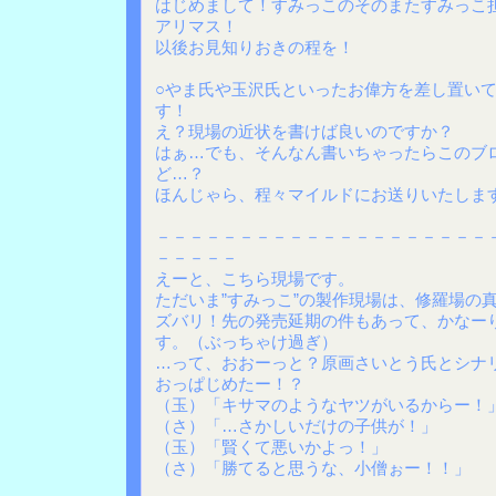
はじめまして！すみっこのそのまたすみっこ
アリマス！
以後お見知りおきの程を！
○やま氏や玉沢氏といったお偉方を差し置い
す！
え？現場の近状を書けば良いのですか？
はぁ…でも、そんなん書いちゃったらこのブ
ど…？
ほんじゃら、程々マイルドにお送りいたしま
－－－－－－－－－－－－－－－－－－－－
－－－－－
えーと、こちら現場です。
ただいま”すみっこ”の製作現場は、修羅場の
ズバリ！先の発売延期の件もあって、かなー
す。（ぶっちゃけ過ぎ）
…って、おおーっと？原画さいとう氏とシナ
おっぱじめたー！？
（玉）「キサマのようなヤツがいるからー！
（さ）「…さかしいだけの子供が！」
（玉）「賢くて悪いかよっ！」
（さ）「勝てると思うな、小僧ぉー！！」