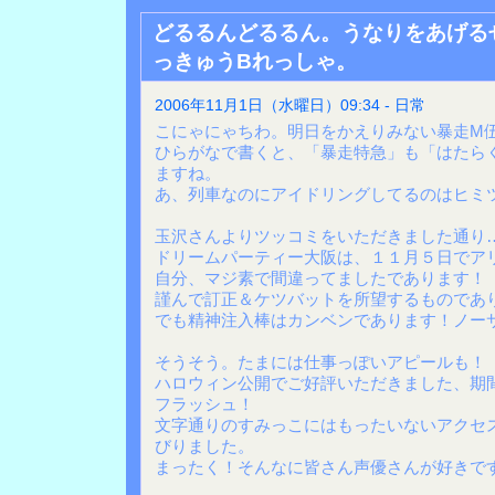
どるるんどるるん。うなりをあげる
っきゅうBれっしゃ。
2006年11月1日（水曜日）09:34 - 日常
こにゃにゃちわ。明日をかえりみない暴走M
ひらがなで書くと、「暴走特急」も「はたら
ますね。
あ、列車なのにアイドリングしてるのはヒミ
玉沢さんよりツッコミをいただきました通り
ドリームパーティー大阪は、１１月５日でア
自分、マジ素で間違ってましたであります！
謹んで訂正＆ケツバットを所望するものであ
でも精神注入棒はカンベンであります！ノー
そうそう。たまには仕事っぽいアピールも！
ハロウィン公開でご好評いただきました、期
フラッシュ！
文字通りのすみっこにはもったいないアクセ
びりました。
まったく！そんなに皆さん声優さんが好きで