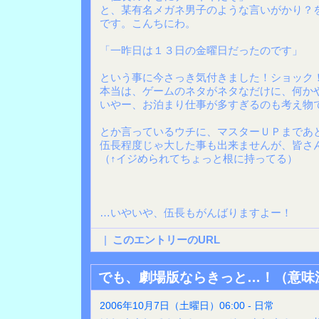
と、某有名メガネ男子のような言いがかり？を
です。こんちにわ。
「一昨日は１３日の金曜日だったのです」
という事に今さっき気付きました！ショック
本当は、ゲームのネタがネタなだけに、何か
いやー、お泊まり仕事が多すぎるのも考え物
とか言っているウチに、マスターＵＰまであ
伍長程度じゃ大した事も出来ませんが、皆さ
（↑イジめられてちょっと根に持ってる）
…いやいや、伍長もがんばりますよー！
|
このエントリーのURL
でも、劇場版ならきっと…！（意味
2006年10月7日（土曜日）06:00 - 日常