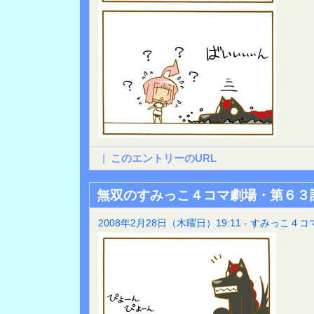
|
このエントリーのURL
無双のすみっこ４コマ劇場・第６３
2008年2月28日（木曜日）19:11 - すみっこ４コ