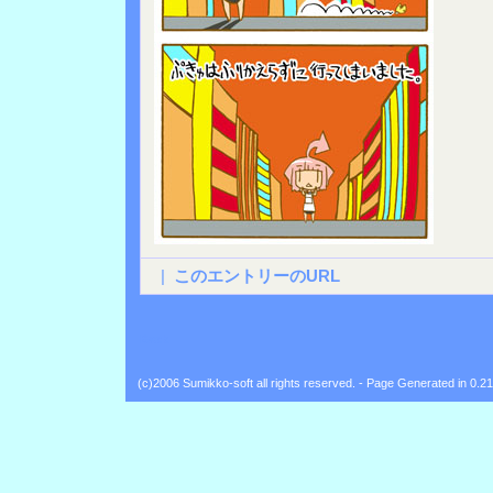
|
このエントリーのURL
Back
(c)2006 Sumikko-soft all rights reserved. - Page Generated in 0.2