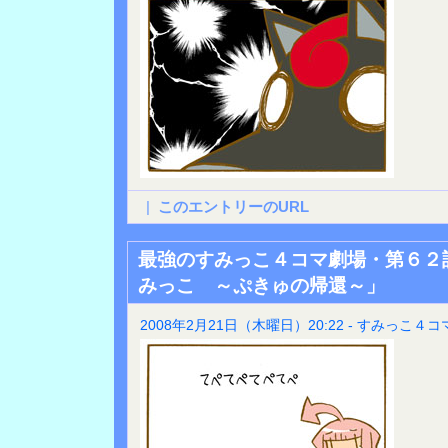
|
このエントリーのURL
最強のすみっこ４コマ劇場・第６２
みっこ ～ぷきゅの帰還～」
2008年2月21日（木曜日）20:22 - すみっこ４コ