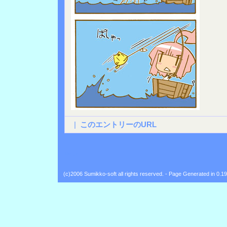
|
このエントリーのURL
Back
(c)2006 Sumikko-soft all rights reserved. - Page Generated in 0.1