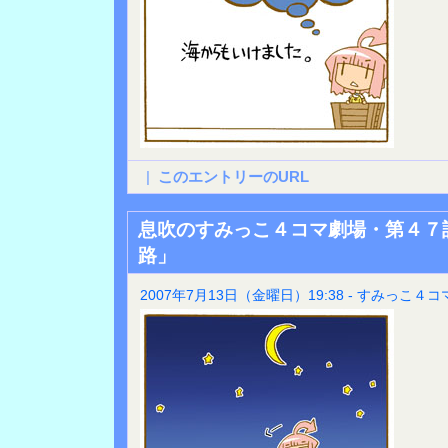
|
このエントリーのURL
息吹のすみっこ４コマ劇場・第４７
路」
2007年7月13日（金曜日）19:38 - すみっこ４コ