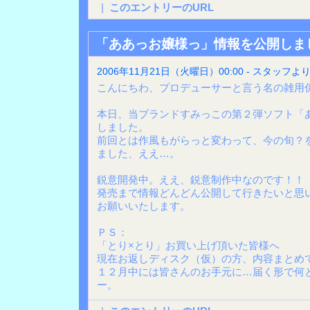
|
このエントリーのURL
「ああっお嬢様っ」情報を公開しま
2006年11月21日（火曜日）00:00 - スタッフよ
こんにちわ、プロデューサーと言う名の雑用
本日、当ブランドすみっこの第２弾ソフト「
しました。
前回とは作風もがらっと変わって、今の旬？
ました、ええ…。
鋭意開発中。ええ、鋭意制作中なのです！！
発売まで情報どんどん公開して行きたいと思
お願いいたします。
ＰＳ：
「とり×とり」お買い上げ頂いた皆様へ
現在お返しディスク（仮）の方、内容まとめ
１２月中には皆さんのお手元に…届く形で何
ー。