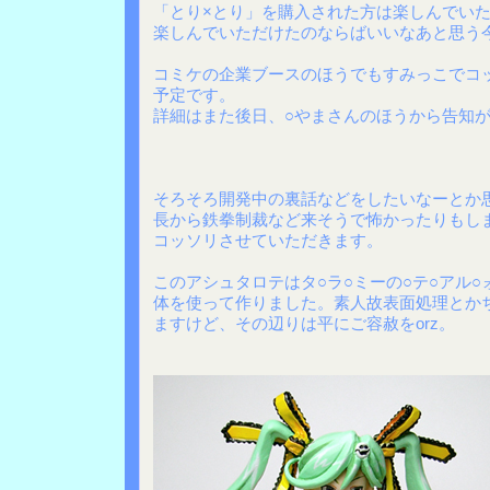
「とり×とり」を購入された方は楽しんでい
楽しんでいただけたのならばいいなあと思う
コミケの企業ブースのほうでもすみっこでコ
予定です。
詳細はまた後日、○やまさんのほうから告知
そろそろ開発中の裏話などをしたいなーとか
長から鉄拳制裁など来そうで怖かったりもし
コッソリさせていただきます。
このアシュタロテはタ○ラ○ミーの○テ○アル○
体を使って作りました。素人故表面処理とか
ますけど、その辺りは平にご容赦をorz。