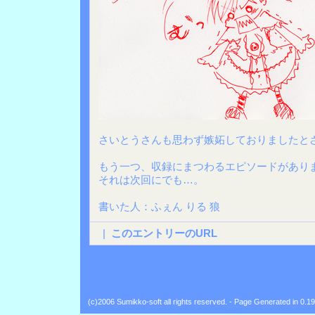
さいとうさんも思わず嫉妬しておりましたと
もう一つ、収録にまつわるエピソードがあり
それは次回にでも…。
書いた人：ふぇん りる 狼
|
このエントリーのURL
Back
(c)2006 Sumikko-soft all rights reserved. - Page Generated in 0.1