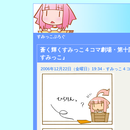
すみっこぶろぐ
蒼く輝くすみっこ４コマ劇場・第十
すみっこ』
2006年12月22日（金曜日）19:34 - すみっこ４