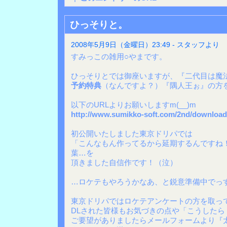
ひっそりと。
2008年5月9日（金曜日）23:49 - スタッフより
すみっこの雑用○やまです。
ひっそりとでは御座いますが、『二代目は魔
予約特典
（なんですよ？）『隅人王ぉ』の方
以下のURLよりお願いしますm(__)m
http://www.sumikko-soft.com/2nd/download
初公開いたしました東京ドリパでは
「こんなもん作ってるから延期するんですね
葉…を
頂きました自信作です！（泣）
…ロケテもやろうかなあ、と鋭意準備中でっ
東京ドリパではロケテアンケートの方を取っ
DLされた皆様もお気づきの点や「こうした
ご要望がありましたらメールフォームより『