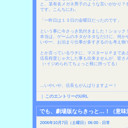
と、某有名メガネ男子のような言いがかり？を
です。こんちにわ。
「一昨日は１３日の金曜日だったのです」
という事に今さっき気付きました！ショック
本当は、ゲームのネタがネタなだけに、何か
いやー、お泊まり仕事が多すぎるのも考え物
とか言っているウチに、マスターＵＰまであ
伍長程度じゃ大した事も出来ませんが、皆さ
（↑イジめられてちょっと根に持ってる）
…いやいや、伍長もがんばりますよー！
|
このエントリーのURL
でも、劇場版ならきっと…！（意味
2006年10月7日（土曜日）06:00 - 日常