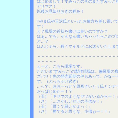
はじめまして！すみっこのそのまたすみっこ
アリマス！
以後お見知りおきの程を！
○やま氏や玉沢氏といったお偉方を差し置い
す！
え？現場の近状を書けば良いのですか？
はぁ…でも、そんなん書いちゃったらこのブ
ど…？
ほんじゃら、程々マイルドにお送りいたしま
－－－－－－－－－－－－－－－－－－－－
－－－－－
えーと、こちら現場です。
ただいま”すみっこ”の製作現場は、修羅場の
ズバリ！先の発売延期の件もあって、かなー
す。（ぶっちゃけ過ぎ）
…って、おおーっと？原画さいとう氏とシナ
おっぱじめたー！？
（玉）「キサマのようなヤツがいるからー！
（さ）「…さかしいだけの子供が！」
（玉）「賢くて悪いかよっ！」
（さ）「勝てると思うな、小僧ぉー！！」