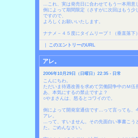
…これ、実は発売日に合わせてもう一本用意
例によって期間限定（さすがに次回はもう少
ですので、
よろしくお願いいたします。
ナナメ－４５度にタイムリープ！（垂直落下
|
このエントリーのURL
アレ。
2006年10月29日（日曜日）22:35 - 日常
こんにちわ。
ただいま待遇改善を求めて労働闘争中のＭ伍
あ、本気にするの禁止ですよ？
○やまさんは、怒るとコワイので。
例によって開発室通信です…って言っても、
アレ。
…って、すいません。その先面白い事書こう
た。ごめんなさい。