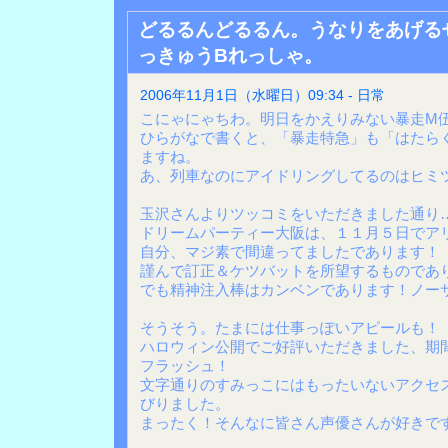
どるるんどるるん。うなりをあげる
っきゅうBれっしゃ。
2006年11月1日（水曜日）09:34 - 日常
こにゃにゃちわ。明日をかえりみない暴走M
ひらがなで書くと、「暴走特急」も「はたら
ますね。
あ、列車なのにアイドリングしてるのはヒミ
玉沢さんよりツッコミをいただきました通り
ドリームパーティー大阪は、１１月５日でア
自分、マジ素で間違ってましたであります！
謹んで訂正＆ケツバットを所望するものであ
でも精神注入棒はカンベンであります！ノー
そうそう。たまには仕事っぽいアピールも！
ハロウィン公開でご好評いただきました、期
フラッシュ！
文字通りのすみっこにはもったいないアクセ
びりました。
まったく！そんなに皆さん声優さんが好きで