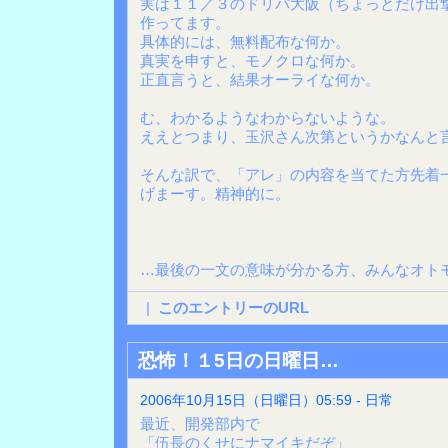
実は１１／３のドリパ大阪（ちょっとだけ出
作ってます。
具体的には、無料配布な何か。
真実を申すと、モノクロな何か。
正直言うと、結果オーライな何か。
む、わかるようなわからないような。
ええとつまり、玉沢さん次第というかなんと
そんな訳で、「アレ」の内容を当てた方先着
げまーす。精神的に。
…最後の一文の意味が分かる方、みんなオト
|
このエントリーのURL
恐怖！１5日の日曜日…
2006年10月15日（日曜日）05:59 - 日常
最近、開発部内で
「伍長のくせにナマイキだぞ」