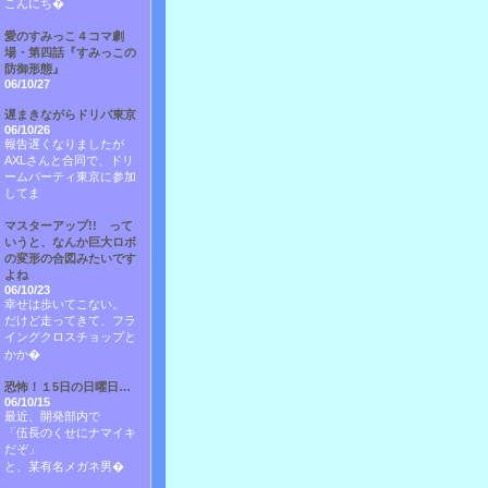
こんにち�
愛のすみっこ４コマ劇
場・第四話『すみっこの
防御形態』
06/10/27
遅まきながらドリパ東京
06/10/26
報告遅くなりましたが
AXLさんと合同で、ドリ
ームパーティ東京に参加
してま
マスターアップ!! って
いうと、なんか巨大ロボ
の変形の合図みたいです
よね
06/10/23
幸せは歩いてこない。
だけど走ってきて、フラ
イングクロスチョップと
かか�
恐怖！１5日の日曜日…
06/10/15
最近、開発部内で
「伍長のくせにナマイキ
だぞ」
と、某有名メガネ男�