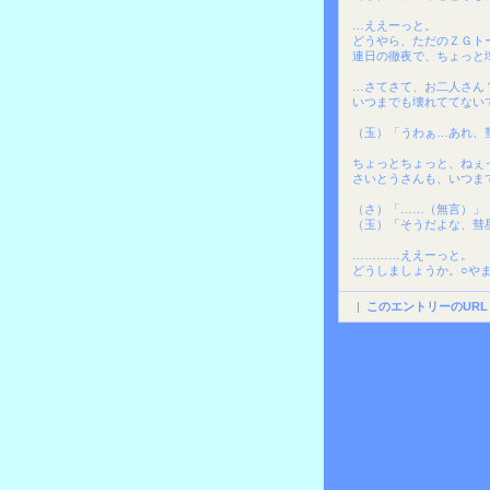
…ええーっと。
どうやら、ただのＺＧト
連日の徹夜で、ちょっと
…さてさて、お二人さん
いつまでも壊れててない
（玉）「うわぁ…あれ、
ちょっとちょっと、ねぇ
さいとうさんも、いつま
（さ）「……（無言）」
（玉）「そうだよな、彗
…………ええーっと。
どうしましょうか。○や
|
このエントリーのURL
Back