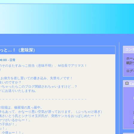
っと…！（意味深）
コン
ホー
:00 - 日常
統計
のそのまたすみっこ担当（意味不明）、Ｍ伍長でアリマス！
！
ログ
たお偉方を差し置いての書き込み、失禁モノです！
良いのですか？
Ca
いちゃったらこのブログ閉鎖されちゃいますけど…？
ドにお送りいたしますね。
－－－－－－－－－－－－－－－－－－－－－－－－－－－
。
作現場は、修羅場の真っ最中。
件もあって、かなーり悪い空気が漂っております。（ぶっちゃけ過ぎ）
画さいとう氏とシナリオ玉沢氏が、突然ケンカをおっぱじめたー！？
ヤツがいるからー！」
の子供が！」
っ！」
、小僧ぉー！！」