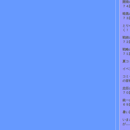
開発
７４
暗黒
７３
とり
く！
戦術
７２
戦略
７１
夏コ
イベ
コミ
の皆
忠臣
７０
統一
６９
暑い
いま
が…