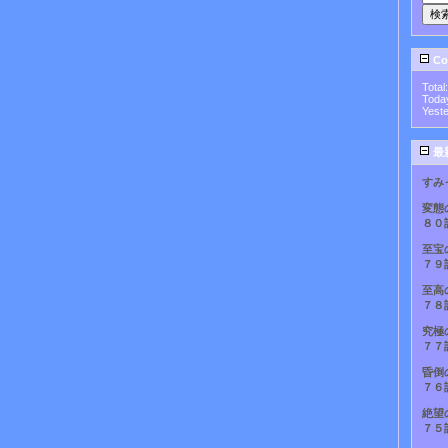
Cou
Total
Toda
Yest
最
すみ
変態
８０
至宝
７９
至高
７８
究極
７７
昏倒
７６
絶望
７５