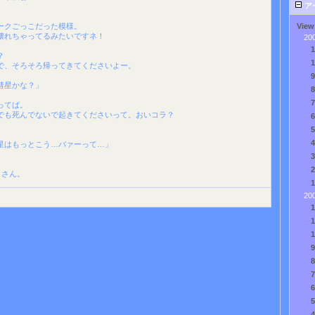
ア
ークごっこだった模様。
View
壊れちゃってるみたいですネ！
20
？
で、そろそろ帰ってきてくださいよー。
彗星かな？」
ってば。
でも死んでないで起きてくださいって。おいコラ？
星はもっとこう…バァーって…」
まさん。
20