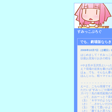
すみっこぶろぐ
でも、劇場版ならき
2006年10月7日（土曜日）06
はじめまして！すみっこ
以後お見知りおきの程を
○やま氏や玉沢氏といっ
え？現場の近状を書けば
はぁ…でも、そんなん書
ほんじゃら、程々マイル
－－－－－－－－－－－
えーと、こちら現場です
ただいま”すみっこ”の製
ズバリ！先の発売延期の
…って、おおーっと？原
（玉）「キサマのような
（さ）「…さかしいだけ
（玉）「賢くて悪いかよ
（さ）「勝てると思うな