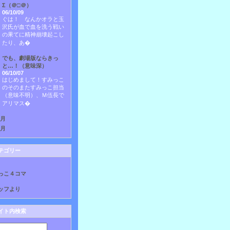
Σ（＠□＠）
06/10/09
ぐは！ なんかオラと玉
沢氏が血で血を洗う戦い
の果てに精神崩壊起こし
たり、あ�
でも、劇場版ならきっ
と…！（意味深）
06/10/07
はじめまして！すみっこ
のそのまたすみっこ担当
（意味不明）、Ｍ伍長で
アリマス�
9月
8月
テゴリー
っこ４コマ
ッフより
イト内検索