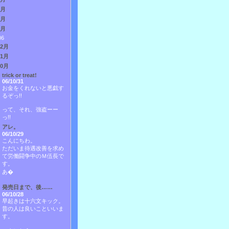
3月
2月
1月
06
12月
11月
10月
trick or treat!
06/10/31
お金をくれないと悪戯す
るぞっ!!
って、それ、強盗ーー
っ!!
アレ。
06/10/29
こんにちわ。
ただいま待遇改善を求め
て労働闘争中のＭ伍長で
す。
あ�
発売日まで、後……
06/10/28
早起きは十六文キック。
昔の人は良いこといいま
す。