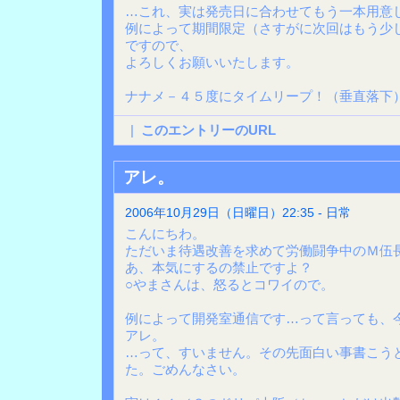
…これ、実は発売日に合わせてもう一本用意
例によって期間限定（さすがに次回はもう少
ですので、
よろしくお願いいたします。
ナナメ－４５度にタイムリープ！（垂直落下
|
このエントリーのURL
アレ。
2006年10月29日（日曜日）22:35 - 日常
こんにちわ。
ただいま待遇改善を求めて労働闘争中のＭ伍
あ、本気にするの禁止ですよ？
○やまさんは、怒るとコワイので。
例によって開発室通信です…って言っても、
アレ。
…って、すいません。その先面白い事書こう
た。ごめんなさい。