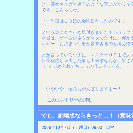
と、某有名メガネ男子のような言いがかり？を
です。こんちにわ。
「一昨日は１３日の金曜日だったのです」
という事に今さっき気付きました！ショック
本当は、ゲームのネタがネタなだけに、何か
いやー、お泊まり仕事が多すぎるのも考え物
とか言っているウチに、マスターＵＰまであ
伍長程度じゃ大した事も出来ませんが、皆さ
（↑イジめられてちょっと根に持ってる）
…いやいや、伍長もがんばりますよー！
|
このエントリーのURL
でも、劇場版ならきっと…！（意味
2006年10月7日（土曜日）06:00 - 日常