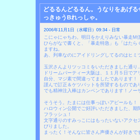
どるるんどるるん。うなりをあげる
っきゅうBれっしゃ。
2006年11月1日（水曜日）09:34 - 日常
こにゃにゃちわ。明日をかえりみない暴走M
ひらがなで書くと、「暴走特急」も「はたら
ますね。
あ、列車なのにアイドリングしてるのはヒミ
玉沢さんよりツッコミをいただきました通り
ドリームパーティー大阪は、１１月５日でア
自分、マジ素で間違ってましたであります！
謹んで訂正＆ケツバットを所望するものであ
でも精神注入棒はカンベンであります！ノー
そうそう。たまには仕事っぽいアピールも！
ハロウィン公開でご好評いただきました、期
フラッシュ！
文字通りのすみっこにはもったいないアクセ
びりました。
まったく！そんなに皆さん声優さんが好きで