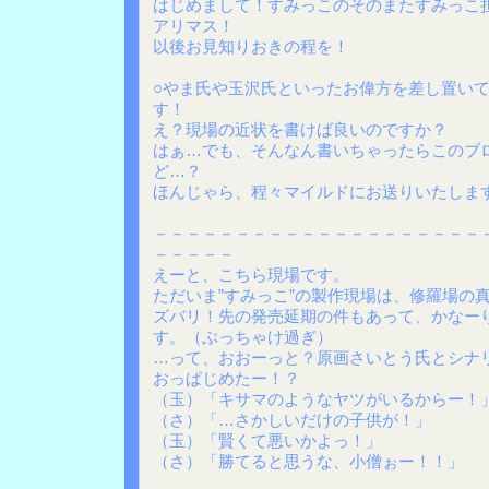
はじめまして！すみっこのそのまたすみっこ
アリマス！
以後お見知りおきの程を！
○やま氏や玉沢氏といったお偉方を差し置い
す！
え？現場の近状を書けば良いのですか？
はぁ…でも、そんなん書いちゃったらこのブ
ど…？
ほんじゃら、程々マイルドにお送りいたしま
－－－－－－－－－－－－－－－－－－－－
－－－－－
えーと、こちら現場です。
ただいま”すみっこ”の製作現場は、修羅場の
ズバリ！先の発売延期の件もあって、かなー
す。（ぶっちゃけ過ぎ）
…って、おおーっと？原画さいとう氏とシナ
おっぱじめたー！？
（玉）「キサマのようなヤツがいるからー！
（さ）「…さかしいだけの子供が！」
（玉）「賢くて悪いかよっ！」
（さ）「勝てると思うな、小僧ぉー！！」