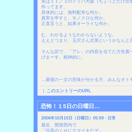
実は１１／３のドリパ大阪（ちょっとだけ出
作ってます。
具体的には、無料配布な何か。
真実を申すと、モノクロな何か。
正直言うと、結果オーライな何か。
む、わかるようなわからないような。
ええとつまり、玉沢さん次第というかなんと
そんな訳で、「アレ」の内容を当てた方先着
げまーす。精神的に。
…最後の一文の意味が分かる方、みんなオト
|
このエントリーのURL
恐怖！１5日の日曜日…
2006年10月15日（日曜日）05:59 - 日常
最近、開発部内で
「伍長のくせにナマイキだぞ」