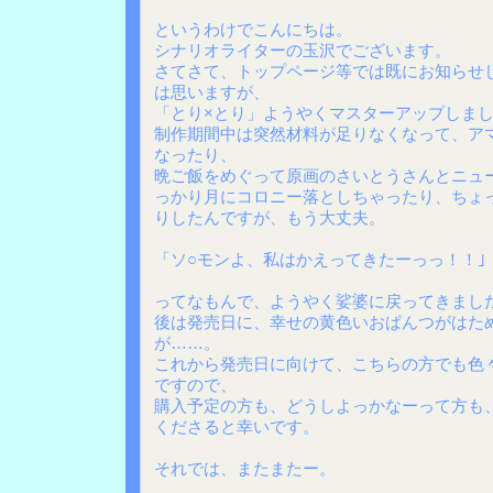
というわけでこんにちは。
シナリオライターの玉沢でございます。
さてさて、トップページ等では既にお知らせ
は思いますが、
「とり×とり」ようやくマスターアップしま
制作期間中は突然材料が足りなくなって、ア
なったり、
晩ご飯をめぐって原画のさいとうさんとニュ
っかり月にコロニー落としちゃったり、ちょ
りしたんですが、もう大丈夫。
「ソ○モンよ、私はかえってきたーっっ！！｣
ってなもんで、ようやく娑婆に戻ってきまし
後は発売日に、幸せの黄色いおぱんつがはた
が……。
これから発売日に向けて、こちらの方でも色
ですので、
購入予定の方も、どうしよっかなーって方も
くださると幸いです。
それでは、またまたー。