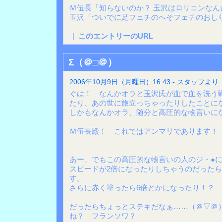
Ｍ伍長「知らないのか？ 玉沢はロリコンなん
玉沢「ついでに足フェチのへそフェチのおし
|
このエントリーのURL
Σ（＠□＠）
2006年10月9日（月曜日）16:43 - スタッフより
ぐは！ なんかオラと玉沢氏が血で血を洗う
たり、あの世に旅立っちゃったりしたことに
しかもなんかオラ、随分と高圧的な物言いに
Ｍ伍長殿！ これではアンマリであります！
あー、でもこの高圧的な物言いの人のジ・●に
スピードが2倍になったりしちゃうのだった
す。
さらに赤く塗ったら6倍とかになったり！？
だったらちょっとステキだなぁ……（＠▽＠
ね？ フランソワ？