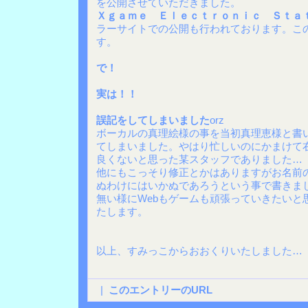
を公開させていただきました。
Ｘｇａｍｅ Ｅｌｅｃｔｒｏｎｉｃ Ｓｔａ
ラーサイトでの公開も行われております。こ
す。
で！
実は！！
誤記をしてしまいました
orz
ボーカルの真理絵様の事を当初真理恵様と書
てしまいました。やはり忙しいのにかまけて
良くないと思った某スタッフでありました…
他にもこっそり修正とかはありますがお名前
ぬわけにはいかぬであろうという事で書きま
無い様にWebもゲームも頑張っていきたいと
たします。
以上、すみっこからおおくりいたしました…
|
このエントリーのURL