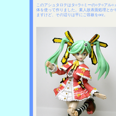
このアシュタロテはタ○ラ○ミーの○テ○アル○
体を使って作りました。素人故表面処理とか
ますけど、その辺りは平にご容赦をorz。