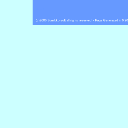
Back
(c)2006 Sumikko-soft all rights reserved. - Page Generated in 0.2