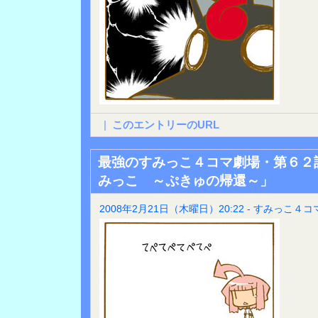
|
このエントリーのURL
最強のすみっこ４コマ劇場・第６２
みっこ ～ぷきゅの帰還～」
2008年2月21日（木曜日）20:22 - すみっこ４コ