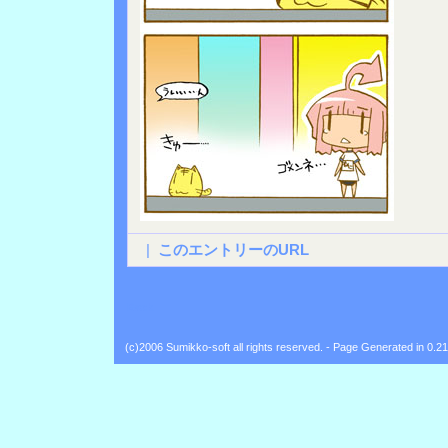
|
このエントリーのURL
Back
(c)2006 Sumikko-soft all rights reserved. - Page Generated in 0.2