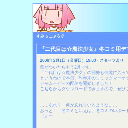
すみっこぶろぐ
『二代目は☆魔法少女』冬コミ用デ
2008年2月1日（金曜日）19:00 - スタッフより
気がついたらもう2月です。
「二代目は☆魔法少女」の開発も佳境に入っ
というわけで本日、昨年末のコミックマーケッ
デモムービーの配信を開始しました！
こちら
からダウンロードできますので、ぜひ
……あれ？ 何か忘れているような……
おっと！ 冬コミといえば、冬コミのレポー
（ぇー