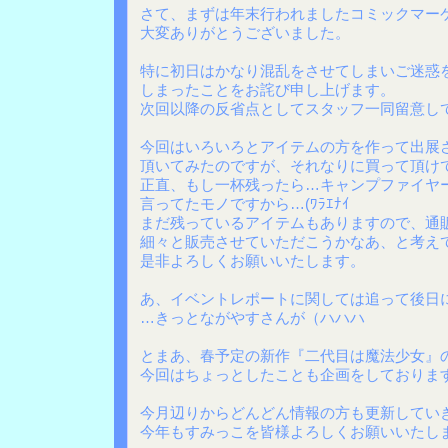
さて、まずは年末行われましたコミックマー
大変ありがとうございました。
特に初日はかなり混乱をさせてしまいご迷惑
しまったことをお詫び申し上げます。
次回以降の反省点としてスタッフ一同留意し
今回はいろいろとアイテムの方を作って出展
頂いてみたのですが、それなりに買って頂け
正直、もし一杯残ったら…キャンプファイヤ
言ってたモノですから…(ﾜﾗｴﾅｲ
まだ残っているアイテムもありますので、通
細々と販売させていただこうかなあ、と考え
是非よろしくお願いいたします。
あ、イベントレポートに関しては追って後日
…きっとながやすさんが（ハハハ
とまあ、春予定の新作『二代目は魔法少女』
今回はちょっとしたことも企画をしておりま
今月辺りからどんどん情報の方も更新してい
今年もすみっこを皆様よろしくお願いいたします