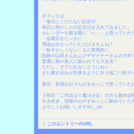
ポイントは
・毎日にくだらない記念日
毎日に何かしらの記念日を入れてみました。
カレンダーを観る際に「へ－」と思っていた
・金曜日をピンクに
理由は分かっていただけますよね？
・恥ずかしくない！また実用的！
絵師の山田さんおよびデザイナーさんの力作
普通に親や友人に観られても大丈夫！
ただし、ググられないようにね！
また書き込みが出来るようにＢ４縦二つ折サ
是非、皆様のおうちのすみっこで使っていた
３作目「二代目は☆魔法少女」の方も製作頑
引き続き、皆様の心のすみっこに留めていた
よろしくお願いしますm(__)m
|
このエントリーのURL