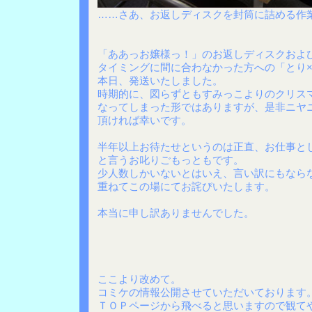
……さあ、お返しディスクを封筒に詰める作
「ああっお嬢様っ！」のお返しディスクおよ
タイミングに間に合わなかった方への「とり
本日、発送いたしました。
時期的に、図らずともすみっこよりのクリス
なってしまった形ではありますが、是非ニヤ
頂ければ幸いです。
半年以上お待たせというのは正直、お仕事と
と言うお叱りごもっともです。
少人数しかいないとはいえ、言い訳にもなら
重ねてこの場にてお詫びいたします。
本当に申し訳ありませんでした。
ここより改めて。
コミケの情報公開させていただいております
ＴＯＰページから飛べると思いますので観て