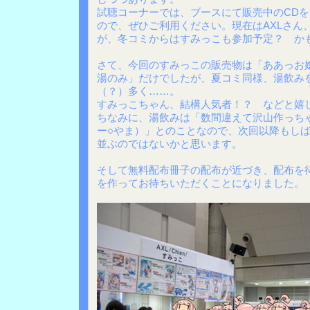
試聴コーナーでは、ブースにて販売中のCD
ので、ぜひご利用ください。現在はAXLさん、C
が、冬コミからはすみっこも参加予定？ か
さて、今回のすみっこの販売物は「ああっお
湯のみ」だけでしたが、夏コミ同様、湯飲み
（？）多く……。
すみっこちゃん、結構人気者！？ などと嬉
ちなみに、湯飲みは「数間違えて沢山作っち
ー○やま）」とのことなので、次回以降もし
並ぶのではないかと思います。
そして無料配布冊子の配布が近づき、配布を
を作ってお待ちいただくことになりました。