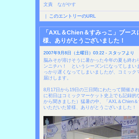
文責 ながやす
|
このエントリーのURL
「AXL＆Chien＆すみっこ」ブー
様、ありがとうございました！
2007年9月8日（土曜日）03:22 - スタッフより
脳みそが溶けそうに暑かった今年の夏も終わ
ンニチハ！ というシーズンになってしまい
っかり遅くなってしまいましたが、コミックマ
届けします。
8月17日から19日の三日間にわたって開催さ
に初日はコミックマーケット史上でも記録的
から聞きました）猛暑の中、「AXL＆Chie
いただいた皆様、ありがとうございました！