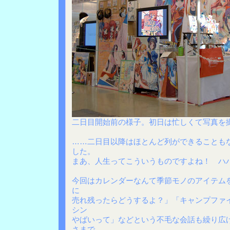
二日目開始前の様子。初日は忙しくて写真を
……二日目以降はほとんど列ができることも
した。
まあ、人生ってこういうものですよね！ ハ
今回はカレンダーなんて季節モノのアイテム
に
売れ残ったらどうするよ？」「キャンプファ
シン
やばいって」などという不毛な会話も繰り広
さまで