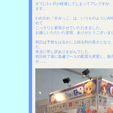
すでに1ヶ月が経過してしまってアレですが
ます。
われわれ「すみっこ」は、いつものようにAXL
れて
こっそりと参加させていただきました。
お越しいただいた皆様、ありがとうございま
初日は予想をはるかに上回る列の長さになり
た。
本当に申し訳ありませんでした。
初日終了後に急遽ブースの配置を変更し、販
が……