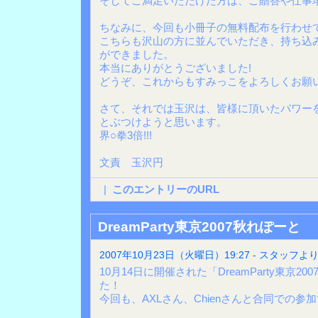
そしてご満足いただけた方は、ご贈答や仕事場
ちなみに、今回も小冊子の無料配布を行わせ
こちらも沢山の方に並んでいただき、持ち込
ができました。
本当にありがとうございました!
どうぞ、これからもすみっこをよろしくお願
さて、それでは玉沢は、皆様に頂いたパワー
とぶつけようと思います。
界○拳3倍!!!
文責 玉沢円
|
このエントリーのURL
DreamParty東京2007秋れぽーと
2007年10月23日（火曜日）19:27 - スタッフよ
10月14日に開催された「DreamParty東京
た！
今回も、AXLさん、Chienさんと合同での参