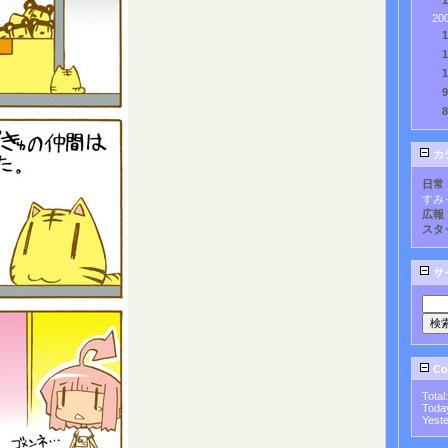
20
カ
日常
すみ
広報
スタ
サ
Cou
Total
Toda
Yest