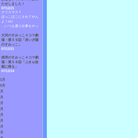
たせしました！
07/12/21
クリスマス？
ぼっこぼこにされてやん
よ！orz
…いつも通り仕事をやっ
大河のすみっこ４コマ劇
場・第５９話「赤い夕陽
のすみっこ」
07/12/21
残滓のすみっこ４コマ劇
場・第５８話「ぷきゅ故
郷に帰る」
07/12/14
11月
10月
9月
8月
7月
6月
5月
4月
3月
2月