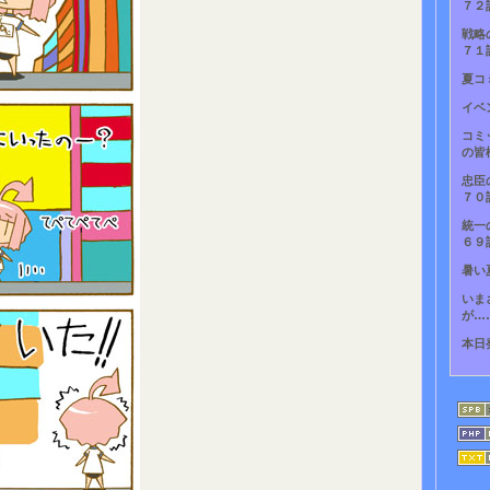
７２
戦略
７１
夏コ
イベ
コミ
の皆
忠臣
７０
統一
６９
暑い
いま
が…
本日