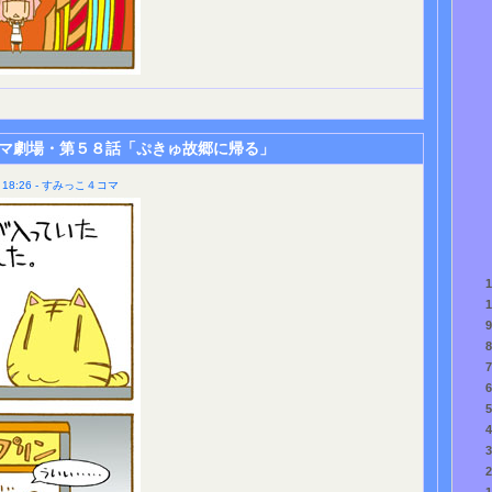
マ劇場・第５８話「ぷきゅ故郷に帰る」
18:26 - すみっこ４コマ