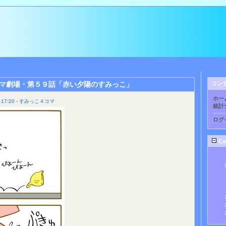
マ劇場・第５９話「赤い夕陽のすみっこ」
コン
ホー
17:20 - すみっこ４コマ
統計
ログ
Ca