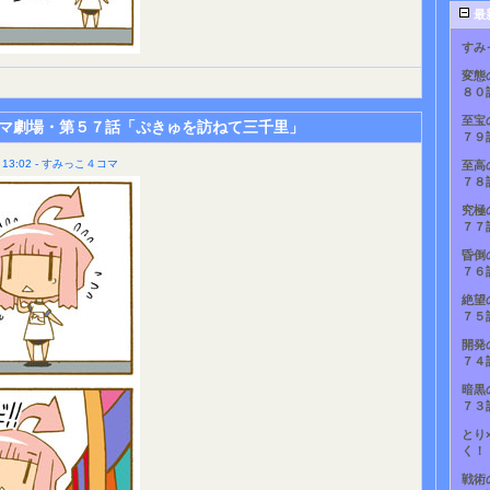
最
すみ
変態
８０
至宝
マ劇場・第５７話「ぷきゅを訪ねて三千里」
７９
13:02 - すみっこ４コマ
至高
７８
究極
７７
昏倒
７６
絶望
７５
開発
７４
暗黒
７３
とり
く！
戦術