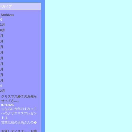
ーカイブ
 Archives
08
11月
10月
9月
8月
7月
6月
5月
4月
3月
2月
1月
07
12月
クリスマス終了のお知ら
せってさ…。
07/12/25
ちなみに今年のすみっこ
へのクリスマスプレゼン
トは
営業広報の太高さんの�
お返しディスク……お待