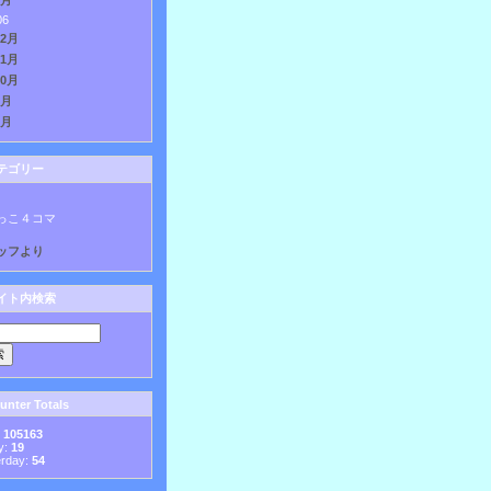
1月
06
12月
11月
10月
9月
8月
テゴリー
っこ４コマ
ッフより
イト内検索
nter Totals
:
105163
y:
19
erday:
54