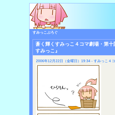
すみっこぶろぐ
蒼く輝くすみっこ４コマ劇場・第十
すみっこ』
2006年12月22日（金曜日）19:34 - すみっこ４