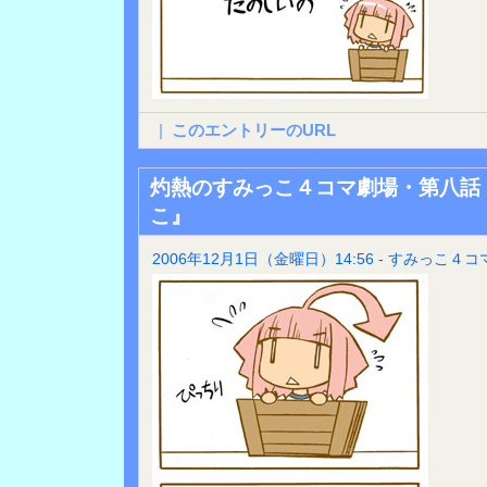
|
このエントリーのURL
灼熱のすみっこ４コマ劇場・第八話
こ』
2006年12月1日（金曜日）14:56 - すみっこ４コ