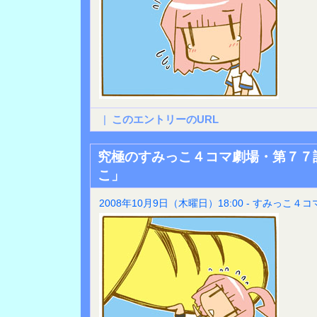
|
このエントリーのURL
究極のすみっこ４コマ劇場・第７７
こ」
2008年10月9日（木曜日）18:00 - すみっこ４コ