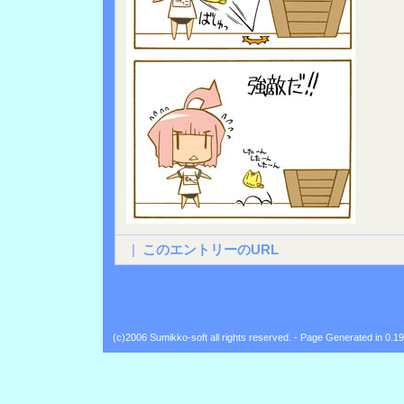
|
このエントリーのURL
Back
(c)2006 Sumikko-soft all rights reserved. - Page Generated in 0.1