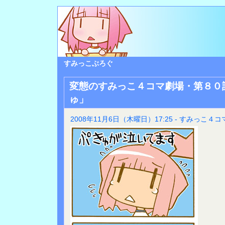
すみっこぶろぐ
変態のすみっこ４コマ劇場・第８０
ゅ」
2008年11月6日（木曜日）17:25 - すみっこ４コ