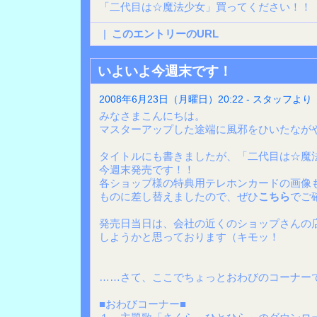
「二代目は☆魔法少女」買ってください！！
|
このエントリーのURL
いよいよ今週末です！
2008年6月23日（月曜日）20:22 - スタッフより
みなさまこんにちは。
マスターアップした途端に風邪をひいたながや
タイトルにも書きましたが、「二代目は☆魔
今週末発売です！！
各ショップ様の特典用テレホンカードの画像
ものに差し替えましたので、ぜひ
こちら
でご
発売日当日は、会社の近くのショップさんの
しようかと思っております（キモッ！
……さて、ここでちょっとおわびのコーナー
■おわびコーナー■