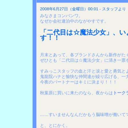
2008年6月27日（金曜日）00:01 - スタッフより
みなさまコンバンワ。
なぜか会社連泊中のながやすです。
「二代目は☆魔法少女」、い
す！！
月末とあって、各ブランドさんから新作がた
ぜひとも「二代目は☆魔法少女」に清き一票
すみっこスタッフの血と汗と涙と愛と勇気と
鬼龍院ハナと愉快な仲間達が繰り広げる、一
今夜のパートナーはキミに決まり！！！
秋葉原に買いに来たのなら、夜からは
トーク
……すいませんなんだかもう脳味噌が働いて
と、とにかく。