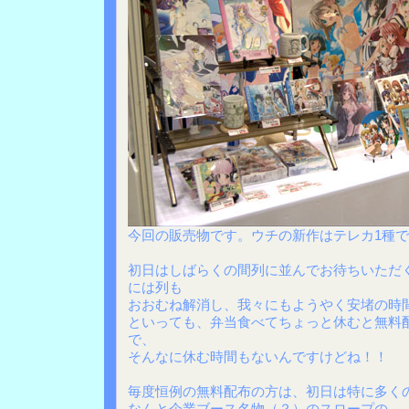
今回の販売物です。ウチの新作はテレカ1種ですが
初日はしばらくの間列に並んでお待ちいただ
には列も
おおむね解消し、我々にもようやく安堵の時
といっても、弁当食べてちょっと休むと無料
で、
そんなに休む時間もないんですけどね！！
毎度恒例の無料配布の方は、初日は特に多く
なんと企業ブース名物（？）のスロープの…