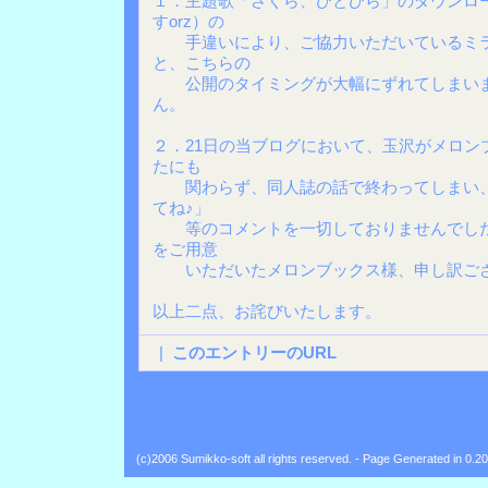
１．主題歌「さくら、ひとひら」のダウンロ
すorz）の
手違いにより、ご協力いただいているミラ
と、こちらの
公開のタイミングが大幅にずれてしまいま
ん。
２．21日の当ブログにおいて、玉沢がメロン
たにも
関わらず、同人誌の話で終わってしまい、
てね♪」
等のコメントを一切しておりませんでした
をご用意
いただいたメロンブックス様、申し訳ござ
以上二点、お詫びいたします。
|
このエントリーのURL
Back
(c)2006 Sumikko-soft all rights reserved. - Page Generated in 0.2