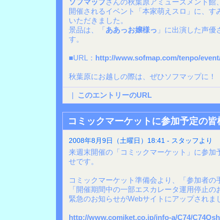
ソフマップ
さんの秋葉原アミューズメント館
開催されるイベント「本家萌えスロ」に、す
いただきました。
景品は、「
ああっお嬢様っ
」に出演した声優
す。
■URL：
http://www.sofmap.com/tenpo/event
秋葉原にお越しの際は、ぜひソフマップに！
|
このエントリーのURL
コミックマーケットに参加予定の皆
2008年8月9日（土曜日）18:41 - スタッフより
来週末開催の「コミックマーケット」に参加
せです。
コミックマーケット準備会より、「参加者の
「開催期間中の一部エスカレータ運用停止の
緊急のお知らせがWebサイトにアップされま
http://www.comiket.co.jp/info-a/C74/C74Osh