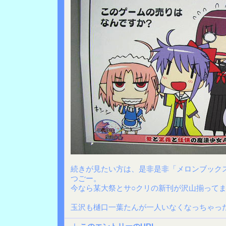
続きが見たい方は、是非是非「メロンブック
つごー。
今なら某大祭とサ○クリの新刊が沢山揃ってま
玉沢も樋口一葉たんが一人いなくなっちゃっ