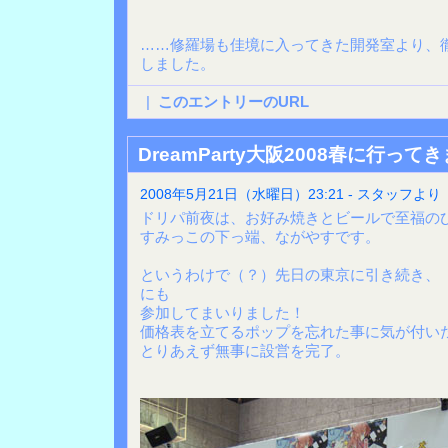
……修羅場も佳境に入ってきた開発室より、
しました。
|
このエントリーのURL
DreamParty大阪2008春に行って
2008年5月21日（水曜日）23:21 - スタッフより
ドリパ前夜は、お好み焼きとビールで至福の
すみっこの下っ端、ながやすです。
というわけで（？）先日の東京に引き続き、「Dre
にも
参加してまいりました！
価格表を立てるポップを忘れた事に気が付い
とりあえず無事に設営を完了。