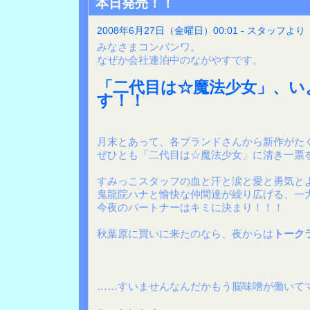
本日発売！！
2008年6月27日（金曜日）00:01 - スタッフより
みなさまコンバンワ。
なぜか会社連泊中のながやすです。
「二代目は☆魔法少女」、い
す！！
月末とあって、各ブランドさんから新作がた
ぜひとも「二代目は☆魔法少女」に清き一票
すみっこスタッフの血と汗と涙と愛と勇気と
鬼龍院ハナと愉快な仲間達が繰り広げる、一
今夜のパートナーはキミに決まり！！！
秋葉原に買いに来たのなら、夜からは
トーク
……すいませんなんだかもう脳味噌が働いて