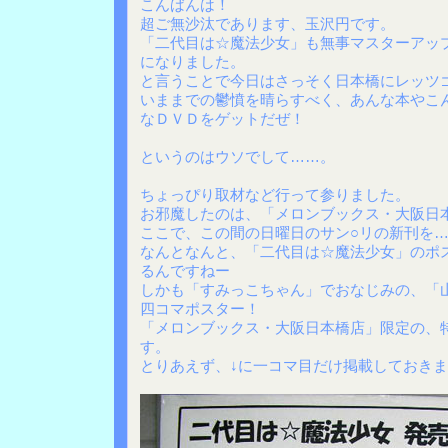
こんばんは！
超ご無沙汰であります、玉沢円です。
「二代目は☆魔法少女」も無事マスターアッ
になりました。
と言うことで今日はさっそく日本橋にレッツ
いままでの鬱憤を晴らすべく、あんな本やこ
なＤＶＤをゲットだぜ！
というのはウソでして……。
ちょっぴり取材など行って参りました。
お邪魔したのは、「メロンブックス・大阪日
ここで、この間の日曜日のサン○リの新刊を
なんとなんと、「二代目は☆魔法少女」のポ
るんですねー
しかも「すみっこちゃん」でおなじみの、「
四コマポスター！
「メロンブックス・大阪日本橋店」限定の、
す。
とりあえず、↓に一コマ目だけ掲載しておき