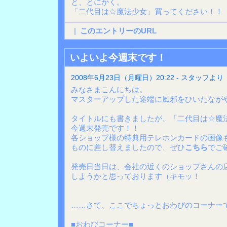
と、とにかく。
「二代目は☆魔法少女」買ってください！！
|
このエントリーのURL
いよいよ今週末です！
2008年6月23日（月曜日）20:22 - スタッフより
みなさまこんにちは。
マスターアップした途端に風邪をひいたながや
タイトルにも書きましたが、「二代目は☆魔
今週末発売です！！
各ショップ様の特典用テレホンカードの画像
ものに差し替えましたので、ぜひ
こちら
でご
発売日当日は、会社の近くのショップさんの
しようかと思っております（キモッ！
……さて、ここでちょっとおわびのコーナー
■おわびコーナー■