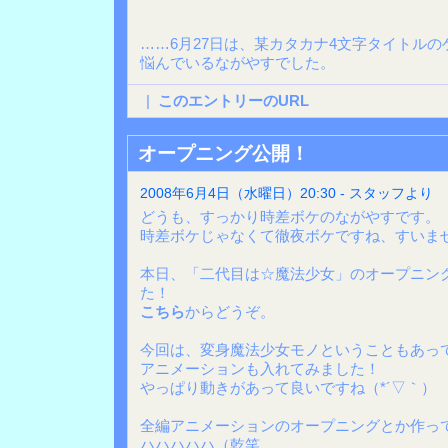
……6月27日は、某カタカナ4文字タイトル
悩んでいるながやすでした。
|
このエントリーのURL
オープニング公開！
2008年6月4日（水曜日）20:30 - スタッフより
どうも、すっかり時差ボケのながやすです。
時差ボケじゃなくて徹夜ボケですね、すいませ
本日、「二代目は☆魔法少女」のオープニン
た！
こちら
からどうぞ。
今回は、変身魔法少女モノということもあっ
アニメーションも入れてみました！
やっぱり動きがあって良いですね（*´▽｀）
全編アニメーションのオープニングとか作っ
ハハハハハ（乾笑