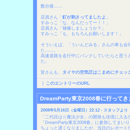
数分後……
店員さん「
釘が刺さってましたよ
」
すみっこ「な、なんだってー！！」
店員さん「補修しましょうか？」
すみっこ「も、もちろんお願いします！」
そういえば、「ういんどみる」さんの車も会
た……。
高速道路を走行中にパンクしていたらと思う
た。
皆さんも、
タイヤの空気圧はこまめにチェッ
|
このエントリーのURL
DreamParty東京2008春に行って
2008年5月16日（金曜日）22:12 - スタッフより
「二代目は☆魔法少女」の開発も佳境に入るな
「DreamParty東京2008春」に参加してまい
ちょっと遅くなりましたが、当日のレポート