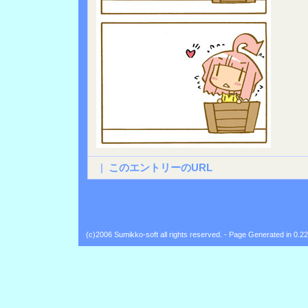
|
このエントリーのURL
Back
(c)2006 Sumikko-soft all rights reserved. - Page Generated in 0.2