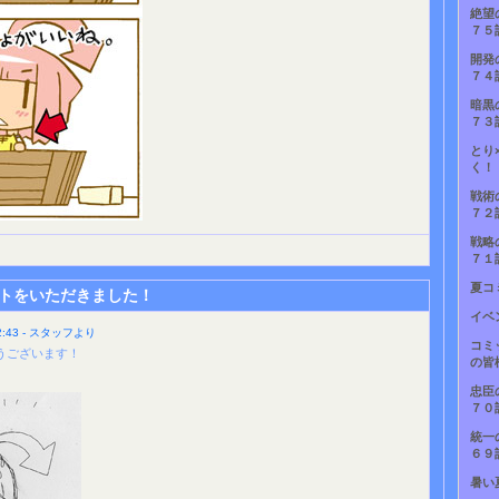
絶望
７５
開発
７４
暗黒
７３
とり
く！
戦術
７２
戦略
７１
夏コ
トをいただきました！
イベ
:43 - スタッフより
コミ
うございます！
の皆
忠臣
７０
統一
６９
暑い