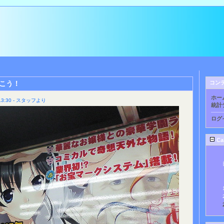
こう！
コン
ホー
3:30 - スタッフより
統計
ログ
Ca