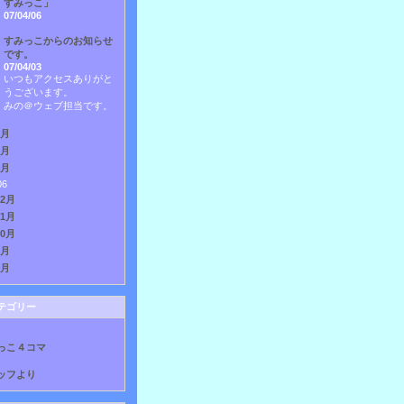
すみっこ」
07/04/06
すみっこからのお知らせ
です。
07/04/03
いつもアクセスありがと
うございます。
みの＠ウェブ担当です。
3月
2月
1月
06
12月
11月
10月
9月
8月
テゴリー
っこ４コマ
ッフより