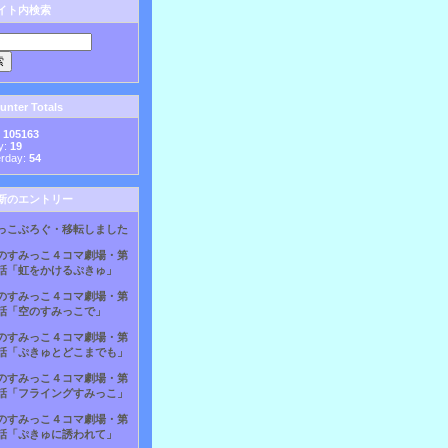
イト内検索
nter Totals
:
105163
y:
19
erday:
54
新のエントリー
っこぶろぐ・移転しました
のすみっこ４コマ劇場・第
話「虹をかけるぷきゅ」
のすみっこ４コマ劇場・第
話「空のすみっこで」
のすみっこ４コマ劇場・第
話「ぷきゅとどこまでも」
のすみっこ４コマ劇場・第
話「フライングすみっこ」
のすみっこ４コマ劇場・第
話「ぷきゅに誘われて」