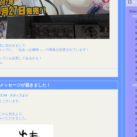
ア
View
20
売に合わせまして、
ョップに、『ああっお嬢様っ』の看板が設置されています！
ップにも設置してあるかも！
ね。
メッセージが届きました！
20
1:24 - スタッフより
うございます。
こかん先生より、
をいただきました。