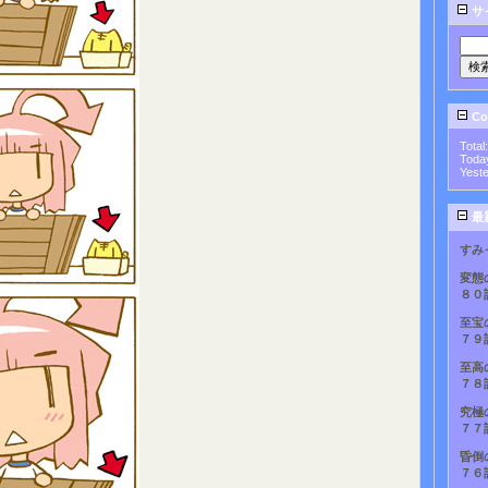
サ
Cou
Total
Toda
Yest
最
すみ
変態
８０
至宝
７９
至高
７８
究極
７７
昏倒
７６