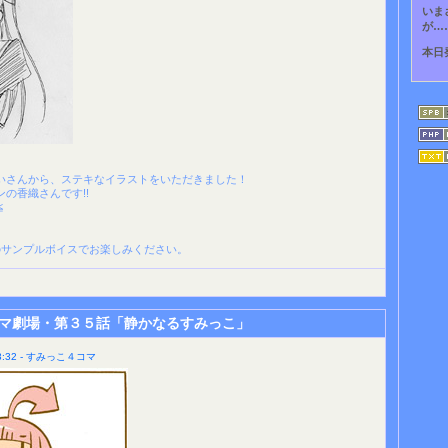
いま
が…
本日
いさんから、ステキなイラストをいただきました！
の香織さんです!!
≦
のサンプルボイスでお楽しみください。
マ劇場・第３５話「静かなるすみっこ」
:32 - すみっこ４コマ