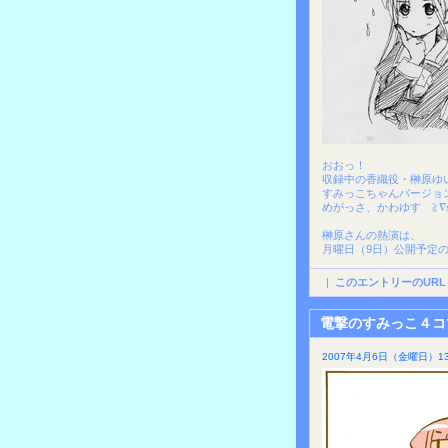
おおっ！
収録中の香織役・榊原ゆ
すみっこちゃんバージョン
めがっさ、かわゆす ≧∇
榊原さんの熱演は、
月曜日（9日）公開予定
|
このエントリーのURL
電撃のすみっこ４コ
2007年4月6日（金曜日）13