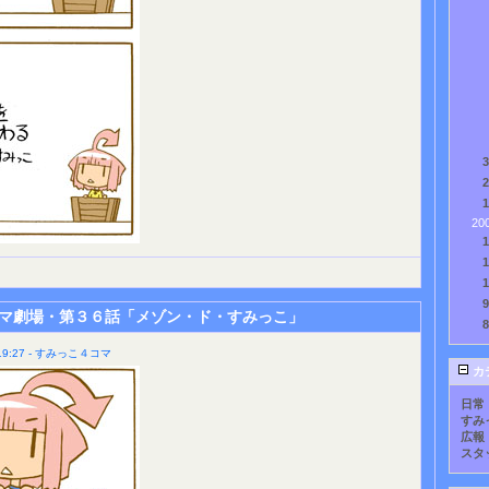
20
マ劇場・第３６話「メゾン・ド・すみっこ」
9:27 - すみっこ４コマ
カ
日常
すみ
広報
スタ