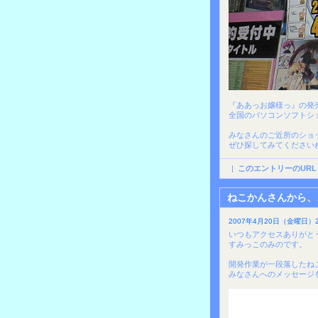
『ああっお嬢様っ』の発
全国のパソコンソフトシ
みなさんのご近所のショ
ぜひ探してみてください
|
このエントリーのURL
ねこかんさんから、
2007年4月20日（金曜日）2
いつもアクセスありがと
すみっこのみのです。
開発作業が一段落したね
みなさんへのメッセージ