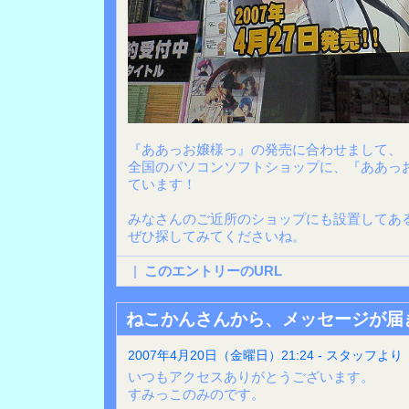
『ああっお嬢様っ』の発売に合わせまして、
全国のパソコンソフトショップに、『ああっ
ています！
みなさんのご近所のショップにも設置してあ
ぜひ探してみてくださいね。
|
このエントリーのURL
ねこかんさんから、メッセージが届
2007年4月20日（金曜日）21:24 - スタッフより
いつもアクセスありがとうございます。
すみっこのみのです。