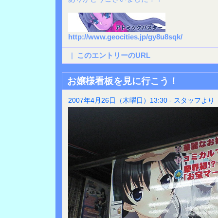
http://www.geocities.jp/gy8u8sqk/
|
このエントリーのURL
お嬢様看板を見に行こう！
2007年4月26日（木曜日）13:30 - スタッフより