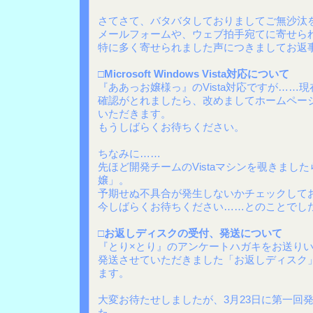
さてさて、バタバタしておりましてご無沙汰
メールフォームや、ウェブ拍手宛てに寄せら
特に多く寄せられました声につきましてお返
□Microsoft Windows Vista対応について
『ああっお嬢様っ』のVista対応ですが……
確認がとれましたら、改めましてホームペー
いただきます。
もうしばらくお待ちください。
ちなみに……
先ほど開発チームのVistaマシンを覗きまし
嬢」。
予期せぬ不具合が発生しないかチェックして
今しばらくお待ちください……とのことでし
□お返しディスクの受付、発送について
『とり×とり』のアンケートハガキをお送り
発送させていただきました「お返しディスク
ます。
大変お待たせしましたが、3月23日に第一回
た。