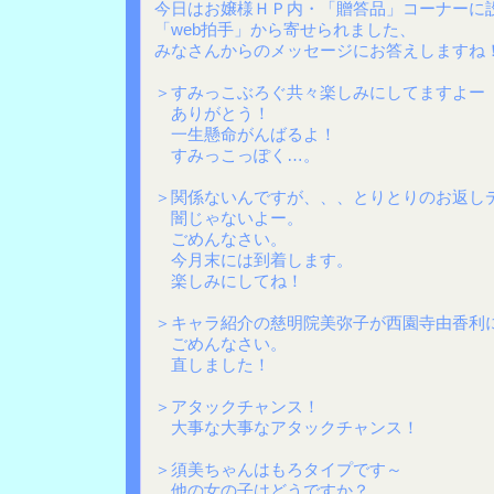
今日はお嬢様ＨＰ内・「贈答品」コーナーに
「web拍手」から寄せられました、
みなさんからのメッセージにお答えしますね
＞すみっこぶろぐ共々楽しみにしてますよー
ありがとう！
一生懸命がんばるよ！
すみっこっぽく…。
＞関係ないんですが、、、とりとりのお返し
闇じゃないよー。
ごめんなさい。
今月末には到着します。
楽しみにしてね！
＞キャラ紹介の慈明院美弥子が西園寺由香利
ごめんなさい。
直しました！
＞アタックチャンス！
大事な大事なアタックチャンス！
＞須美ちゃんはもろタイプです～
他の女の子はどうですか？