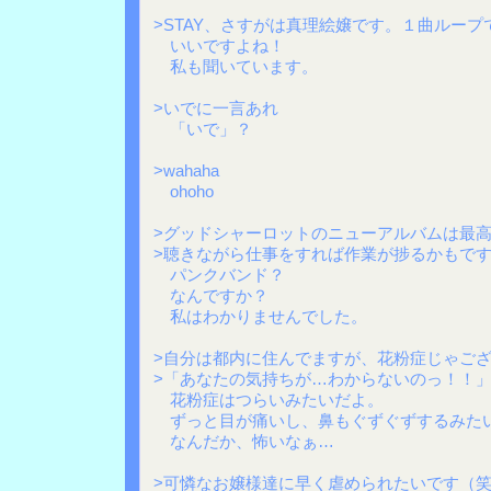
>STAY、さすがは真理絵嬢です。１曲ループ
いいですよね！
私も聞いています。
>いでに一言あれ
「いで」？
>wahaha
ohoho
>グッドシャーロットのニューアルバムは最
>聴きながら仕事をすれば作業が捗るかもで
パンクバンド？
なんですか？
私はわかりませんでした。
>自分は都内に住んでますが、花粉症じゃご
>「あなたの気持ちが…わからないのっ！！
花粉症はつらいみたいだよ。
ずっと目が痛いし、鼻もぐずぐずするみた
なんだか、怖いなぁ…
>可憐なお嬢様達に早く虐められたいです（