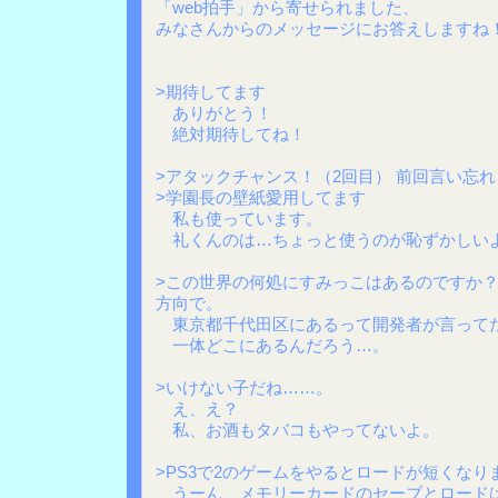
「web拍手」から寄せられました、
みなさんからのメッセージにお答えしますね
>期待してます
ありがとう！
絶対期待してね！
>アタックチャンス！（2回目） 前回言い忘
>学園長の壁紙愛用してます
私も使っています。
礼くんのは…ちょっと使うのが恥ずかしい
>この世界の何処にすみっこはあるのですか
方向で。
東京都千代田区にあるって開発者が言って
一体どこにあるんだろう…。
>いけない子だね……。
え、え？
私、お酒もタバコもやってないよ。
>PS3で2のゲームをやるとロードが短くなり
うーん、メモリーカードのセーブとロード