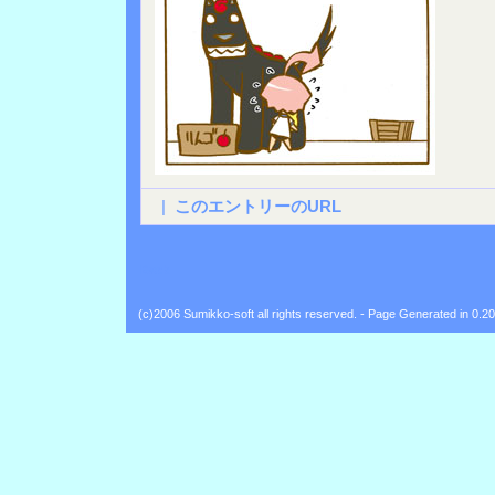
|
このエントリーのURL
Back
(c)2006 Sumikko-soft all rights reserved. - Page Generated in 0.2