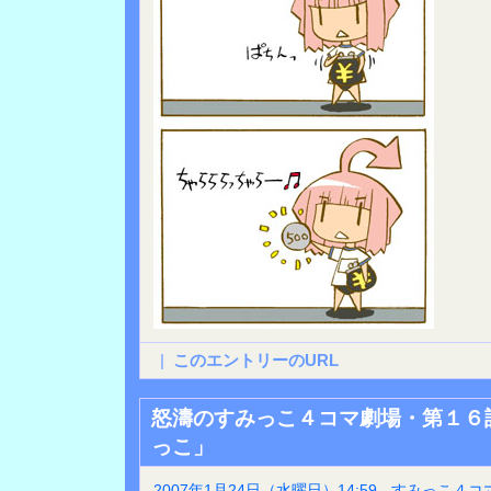
|
このエントリーのURL
怒濤のすみっこ４コマ劇場・第１６
っこ」
2007年1月24日（水曜日）14:59 - すみっこ４コ