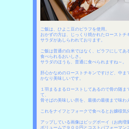
ご飯は、ひよこ豆のピラフを使用。
おかずの方は、じっくり焼かれたローストチ
サラダがあしらわれております。
ご飯は普通の白米ではなく、ピラフにしてあ
食べられるおいしさ。
サラダのほうも、普通に食べられますね～。
肝心かなめのローストチキンですけど、中ま
かなり美味しいです。
１羽まるまるローストしてあるので骨の随ま
て、
骨そばの美味しい所を、最後の最後まで味わ
これをナイフとフォークで食べるとお嬢様気
アップしている画像はビッグボーイ（お肉増
ボリュームで９００円とコストパフォーマン