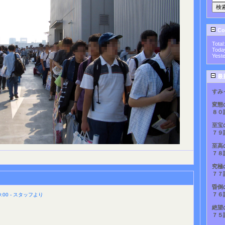
Cou
Total
Toda
Yest
最
すみ
変態
８０
至宝
７９
至高
７８
究極
７７
昏倒
７６
:00 - スタッフより
絶望
７５