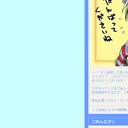
･････どう返答して良い
そうそう！ このイラス
ありがとうございます！
マスターアップまであと
鋭意製作中ですので、ご
Blogを書いたひと：さ
|
このエントリーのURL
ごめんなさい