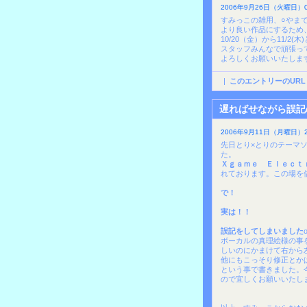
2006年9月26日（火曜日）0
すみっこの雑用、○やま
より良い作品にするため
10/20（金）から11/2(
スタッフみんなで頑張っ
よろしくお願いいたしますm
|
このエントリーのURL
遅ればせながら誤記
2006年9月11日（月曜日）2
先日とり×とりのテーマ
た。
Ｘｇａｍｅ Ｅｌｅｃｔ
れております。この場を
で！
実は！！
誤記をしてしまいました
ボーカルの真理絵様の事
しいのにかまけて右から
他にもこっそり修正とか
という事で書きました。
ので宜しくお願いいたし