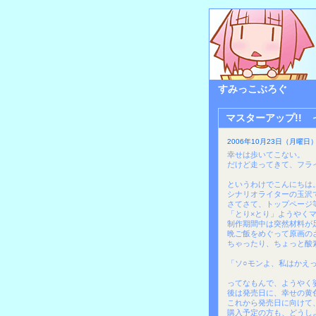
すみっこぶろぐ
マスターアップ!!
2006年10月23日（月曜日）
幸せは歩いてこない。
だけど走ってきて、フラ
というわけでこんにちは
シナリオライターの玉沢
さてさて、トップページ
「とり×とり」ようやく
制作期間中は突然材料が
晩ご飯をめぐって原画の
ちゃったり、ちょっと酸
「ソ○モンよ、私はかえ
ってなもんで、ようやく
後は発売日に、幸せの黄
これから発売日に向けて
購入予定の方も、どうし