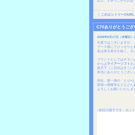
以上、すみっこからおお
|
このエントリーのURL
C70ありがとうご
2006年8月17日（木曜日）2
今更ではございますが、
ブース様にてひっそりと
名は体を表すが如く、ホ
ブランドとしてはチラシ
からは
ライアーソフト
さ
炎天下（二日目はすごい
本当にありがとうござい
現在、第一弾の「とり×
皆様へ情報等をどんどん
よろしくお願いいたしますm
↓初日の様子です。ホン