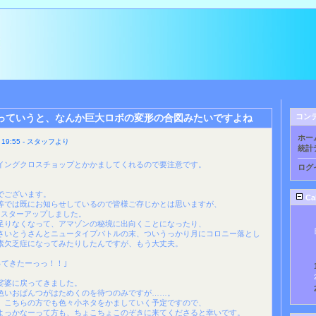
 っていうと、なんか巨大ロボの変形の合図みたいですよね
コン
ホー
19:55 - スタッフより
統計
イングクロスチョップとかかましてくれるので要注意です。
ログ
。
でございます。
Ca
等では既にお知らせしているので皆様ご存じかとは思いますが、
マスターアップしました。
足りなくなって、アマゾンの秘境に出向くことになったり、
さいとうさんとニュータイプバトルの末、ついうっかり月にコロニー落とし
素欠乏症になってみたりしたんですが、もう大丈夫。
ってきたーっっ！！｣
娑婆に戻ってきました。
色いおぱんつがはためくのを待つのみですが……。
、こちらの方でも色々小ネタをかましていく予定ですので、
よっかなーって方も、ちょこちょこのぞきに来てくださると幸いです。