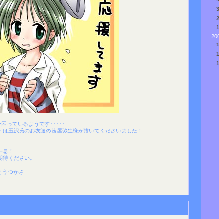
20
か困っているようです･････
トは玉沢氏のお友達の茜屋弥生様が描いてくださいました！
一息！
期待ください。
いとうつかさ