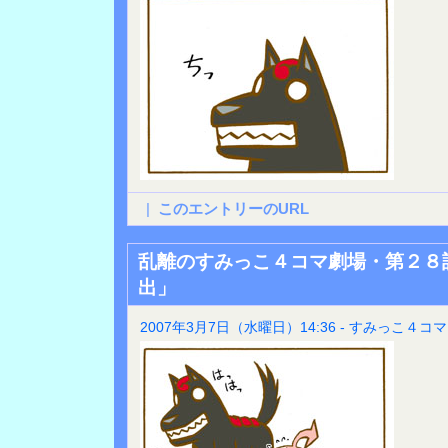
|
このエントリーのURL
乱離のすみっこ４コマ劇場・第２８
出」
2007年3月7日（水曜日）14:36 - すみっこ４コマ