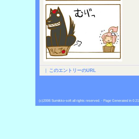
|
このエントリーのURL
Back
(c)2006 Sumikko-soft all rights reserved. - Page Generated in 0.2