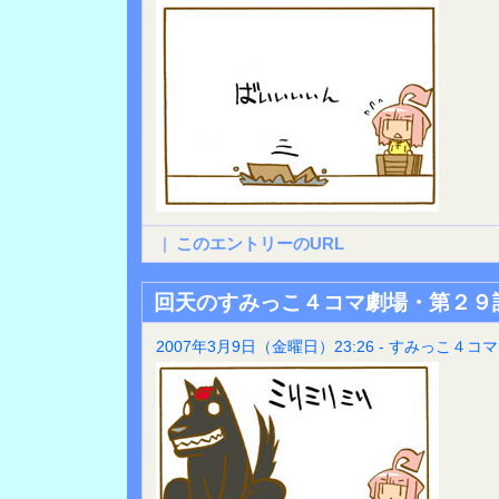
|
このエントリーのURL
回天のすみっこ４コマ劇場・第２９
2007年3月9日（金曜日）23:26 - すみっこ４コマ