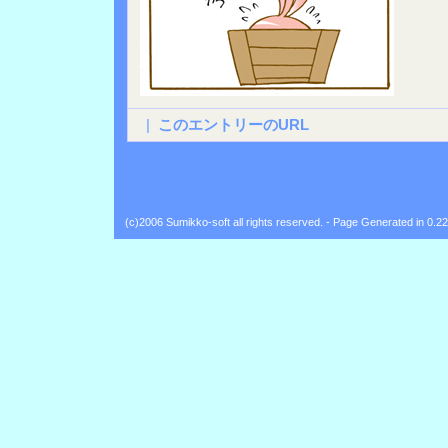
|
このエントリーのURL
Back
(c)2006 Sumikko-soft all rights reserved. - Page Generated in 0.2